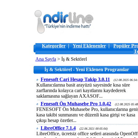
Kategoriler
|
Yeni Eklenenler
|
Popüler Pr
T
Ana Sayfa
> İş & Sektörel
İş & Sektörel - Yeni Eklenen Programlar
Fenesoft Cari Hesap Takip 3.0.11
(12.08.2025 06:34:
Kullanıcılarına basit arayüzü sayesinde kısa süre
zarflarında kolayca cari kayıtlarını kaydederek
saklamasına sağlayan AXASOF...
Fenesoft Ön Muhasebe Pro 1.0.42
(12.08.2025 05:48
FENESOFT Ön Muhasebe Pro, kullanıcılarına geniş
kasa takibi sunmasını ve düzenli kasa girişi ve kasa
çıkışı hesap özetler...
LibreOffice 7.1.4
(22.06.2021 00:05:04)
LibreOffice, ücretsiz office setleri arasında OpenOff