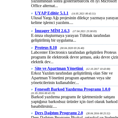
yazılımından sonra gösterilebilecek en iyi Microsoft
Office alternat...
UYAP Editör 5.1.1
(14.05.2021 00:45:51)
Ulusal Yargı Ağı projesinin dilekçe yazmaya yaraya
kelime işlemci yazılımı....
İmzager MİM 2.6.3
(17.04.2021 23:58:03)
E-imza oluşturmaya yarayan Tübitak tarafından
geliştirilmiş bir uygulama...
Proteus 8.10
(30.04.2020 03:26:40)
Labcenter Electronics tarafından geliştirilen Proteus
programı ile elektronik devre şeması, askı devre çizi
elektrik dev...
Site ve Apartman Yönetimi
(12.10.2017 10:43:00)
Erkoz Yazılım tarafından geliştirilmiş olan Site ve
Apartman Yönetimi program apartman veya site
yöneticilerinin kullanabilec...
Fenesoft Barkod Yazdırma Programı 1.0.0
(11.05.2016 00:43:19)
Barkod yazdırma programı ile işletmenizde satışını
yaptığınız barkodsuz ürünler için özel olarak barkod
basabilirsiniz....
Ders Dağıtım Programı 2.0
(28.04.2016 00:25:52)
Ders Dağıtım Programı İlkokul, ortaokul ve liselerd