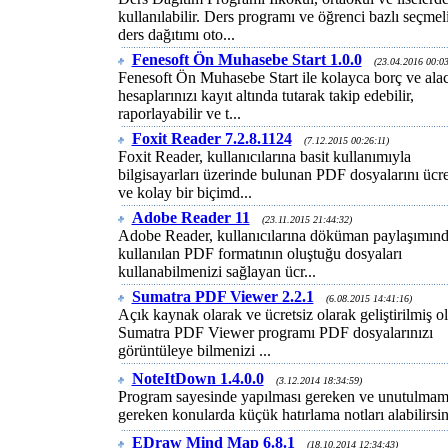
kullanılabilir. Ders programı ve öğrenci bazlı seçmel
ders dağıtımı oto...
Fenesoft Ön Muhasebe Start 1.0.0
(23.04.2016 00:03
Fenesoft Ön Muhasebe Start ile kolayca borç ve ala
hesaplarınızı kayıt altında tutarak takip edebilir,
raporlayabilir ve t...
Foxit Reader 7.2.8.1124
(7.12.2015 00:26:11)
Foxit Reader, kullanıcılarına basit kullanımıyla
bilgisayarları üzerinde bulunan PDF dosyalarını ücre
ve kolay bir biçimd...
Adobe Reader 11
(23.11.2015 21:44:32)
Adobe Reader, kullanıcılarına döküman paylaşımın
kullanılan PDF formatının oluştuğu dosyaları
kullanabilmenizi sağlayan ücr...
Sumatra PDF Viewer 2.2.1
(6.08.2015 14:41:16)
Açık kaynak olarak ve ücretsiz olarak geliştirilmiş o
Sumatra PDF Viewer programı PDF dosyalarınızı
görüntüleye bilmenizi ...
NoteItDown 1.4.0.0
(3.12.2014 18:34:59)
Program sayesinde yapılması gereken ve unutulmam
gereken konularda küçük hatırlama notları alabilirsini
EDraw Mind Map 6.8.1
(18.10.2014 12:34:43)