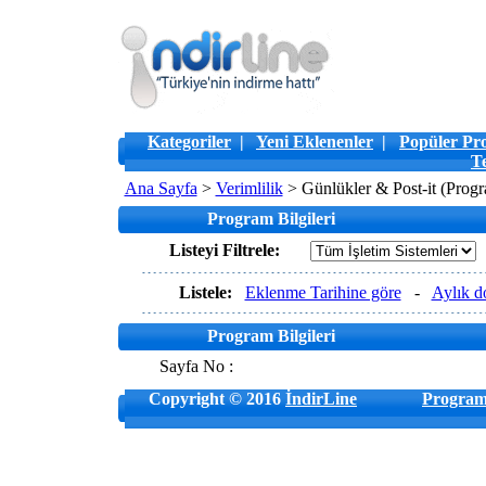
Kategoriler
|
Yeni Eklenenler
|
Popüler Pr
T
Ana Sayfa
>
Verimlilik
> Günlükler & Post-it (Progra
Program Bilgileri
Listeyi Filtrele:
Listele:
Eklenme Tarihine göre
-
Aylık d
Program Bilgileri
Sayfa No :
Copyright © 2016
İndirLine
Program