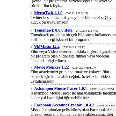
işlevsel bir programdır. Sizlerde eğer film sever ve
sürekli film izleyi...
MetroTwit 1.1.0
(7.01.2015 17:34:25)
Twitter hesabınızı kolayca yönetebilmenizi sağlayan
küçük bir uygulamadır...
Tomahawk 0.6.0 Beta
(2.10.2014 13:54:13)
Tomahawk programı bir çok bilgisayar kullanıcısını
kullanabileceği işlevsel bir programdır. ...
VidMasta 14.4
(7.09.2014 21:53:38)
Film veya Video severlerin oldukça işlerine yarabile
bir program olan VidMasta filmler veya videolar
hakkında bilgi edineb...
Movie Monkey 1.22
(27.07.2014 01:48:17)
Film arşivlerinizi gruplandırmak ve kolayca film
izlemek için kullanabileceğiniz ücretsiz bir video
uygulamasıdır...
Ashampoo MouseTracer 1.0.1
(28.02.2013 22:39:20)
Ashampoo MouseTracer ile masaüstünüzde farenizi
kadar yol katettiğini öğrenebilirsiniz...
Facebook Account Creator 1.0.4.2
(26.01.2013 10:5
Mkssoft tarafından geliştirilmiş olan Facebook Acco
Creator programı adındanda anlayabileceğiniz gibi