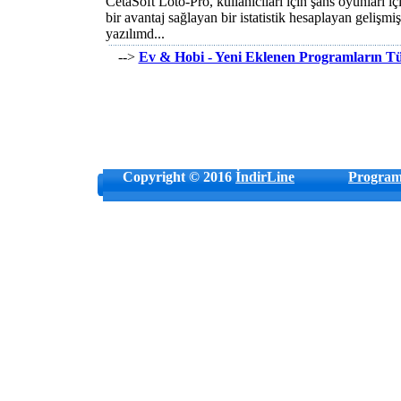
CetaSoft Loto-Pro, kullanıcıları için şans oyunları iç
bir avantaj sağlayan bir istatistik hesaplayan gelişmiş
yazılımd...
-->
Ev & Hobi - Yeni Eklenen Programların 
Copyright © 2016
İndirLine
Program