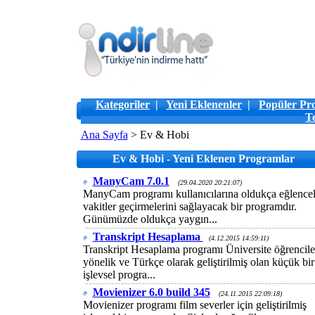
Kategoriler
|
Yeni Eklenenler
|
Popüler Pr
T
Ana Sayfa
> Ev & Hobi
Ev & Hobi - Yeni Eklenen Programlar
ManyCam 7.0.1
(29.04.2020 20:21:07)
ManyCam programı kullanıcılarına oldukça eğlencel
vakitler geçirmelerini sağlayacak bir programdır.
Günümüzde oldukça yaygın...
Transkript Hesaplama
(4.12.2015 14:59:11)
Transkript Hesaplama programı Üniversite öğrencile
yönelik ve Türkçe olarak geliştirilmiş olan küçük bir
işlevsel progra...
Movienizer 6.0 build 345
(24.11.2015 22:09:18)
Movienizer programı film severler için geliştirilmiş