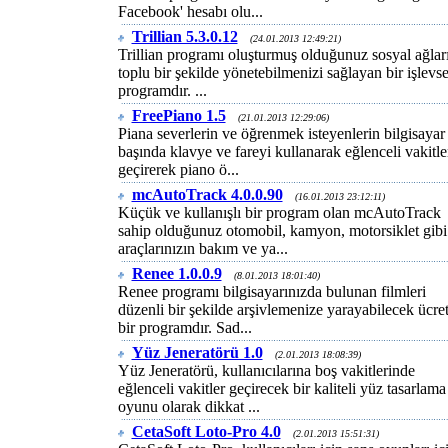
Facebook' hesabı olu...
Trillian 5.3.0.12
(24.01.2013 12:49:21)
Trillian programı oluşturmuş olduğunuz sosyal ağları
toplu bir şekilde yönetebilmenizi sağlayan bir işlevse
programdır. ...
FreePiano 1.5
(21.01.2013 12:29:06)
Piana severlerin ve öğrenmek isteyenlerin bilgisayar
başında klavye ve fareyi kullanarak eğlenceli vakitle
geçirerek piano ö...
mcAutoTrack 4.0.0.90
(16.01.2013 23:12:11)
Küçük ve kullanışlı bir program olan mcAutoTrack
sahip olduğunuz otomobil, kamyon, motorsiklet gibi
araçlarınızın bakım ve ya...
Renee 1.0.0.9
(8.01.2013 18:01:40)
Renee programı bilgisayarınızda bulunan filmleri
düzenli bir şekilde arşivlemenize yarayabilecek ücret
bir programdır. Sad...
Yüz Jeneratörü 1.0
(2.01.2013 18:08:39)
Yüz Jeneratörü, kullanıcılarına boş vakitlerinde
eğlenceli vakitler geçirecek bir kaliteli yüz tasarlama
oyunu olarak dikkat ...
CetaSoft Loto-Pro 4.0
(2.01.2013 15:51:31)