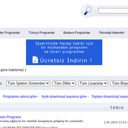
ler Programlar
Türkçe Programlar
Bedava Programlar
Teknoloji Haberleri
göre listeleme) 1
e:
:
Programın adına göre
-
Aylık download sayısına göre
-
Toplam download sayıs
hmin Programı
avantaj sağlayan bir istatistik hesaplayan gelişmiş bir yazılımdır...
2.01.2013 15:51:
s 95/98/Me/NT/2000/XP/2003 Server/Vista