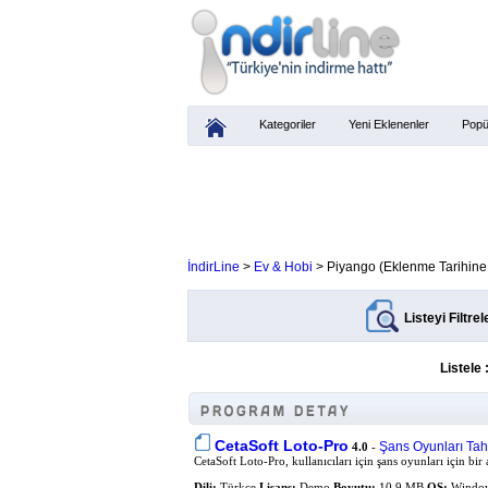
Kategoriler
Yeni Eklenenler
Popü
İndirLine
>
Ev & Hobi
> Piyango (Eklenme Tarihine 
Listeyi Filtrel
Listele 
CetaSoft Loto-Pro
Şans Oyunları Ta
4.0
-
CetaSoft Loto-Pro, kullanıcıları için şans oyunları için bir 
Dili:
Türkçe
Lisans:
Demo
Boyutu:
10.9 MB
OS:
Window