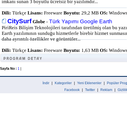
imkanı sunan 3 boyutlu ücretsiz bir yazılımdır...
Dili:
Türkçe
Lisans:
Freeware
Boyutu:
29,2 MB
OS:
Windows
CitySurf
Türk Yapımı Google Earth
Globe
-
PiriReis Bilişim Teknolojileri tarafından üretilmiş olan bu yaz
Earth yazılımının sunduğu hizmetlerle birebir hizmet sunması
daha ayrıntılı özellikler ve görüntüler...
Dili:
Türkçe
Lisans:
Freeware
Boyutu:
1,63 MB
OS:
Windows
Sayfa No :
1
|
İndir
|
Kategoriler
|
Yeni Eklenenler
|
Popüler Prog
Facebook
|
Twitter
|
Reklam
|
Gizlil