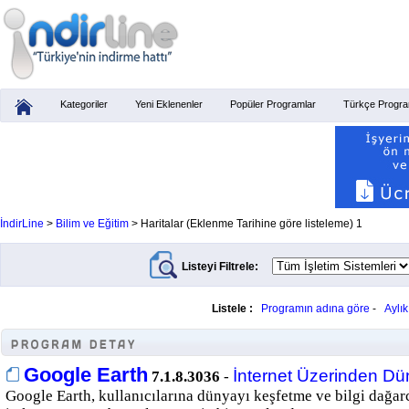
Kategoriler
Yeni Eklenenler
Popüler Programlar
Türkçe Progra
İndirLine
>
Bilim ve Eğitim
> Haritalar (Eklenme Tarihine göre listeleme) 1
Listeyi Filtrele:
Listele :
Programın adına göre
-
Aylı
Google Earth
İnternet Üzerinden Dü
7.1.8.3036
-
Google Earth, kullanıcılarına dünyayı keşfetme ve bilgi dağar