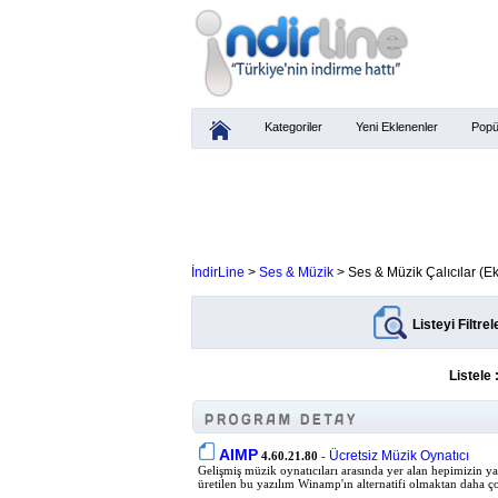
Kategoriler
Yeni Eklenenler
Popü
İndirLine
>
Ses & Müzik
> Ses & Müzik Çalıcılar (E
Listeyi Filtrel
Listele 
AIMP
Ücretsiz Müzik Oynatıcı
4.60.21.80
-
Gelişmiş müzik oynatıcıları arasında yer alan hepimizin y
üretilen bu yazılım Winamp'ın alternatifi olmaktan daha ço