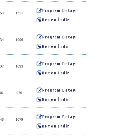
:53
1351
:34
1096
:37
1093
46
979
:48
1079