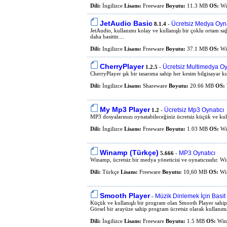
Dili:
İngilizce
Lisans:
Freeware
Boyutu:
11.3 MB
OS:
Win
JetAudio Basic
Ücretsiz Medya Oyna
8.1.4
-
JetAudio, kullanımı kolay ve kullanışlı bir çoklu ortam sağ
daha basittir....
Dili:
Ingilizce
Lisans:
Freeware
Boyutu:
37.1 MB
OS:
Wi
CherryPlayer
Ücretsiz Multimedya Oy
1.2.5
-
CherryPlayer şık bir tasarıma sahip her kesim bilgisayar kul
Dili:
İngilizce
Lisans:
Shareware
Boyutu:
20.66 MB
OS:
My Mp3 Player
Ücretsiz Mp3 Oynatıcı
1.2
-
MP3 dosyalarınızı oynatabileceğiniz ücretsiz küçük ve kul
Dili:
İngilizce
Lisans:
Freeware
Boyutu:
1.03 MB
OS:
Win
Winamp (Türkçe)
MP3 Oynatıcı
5.666
-
Winamp, ücretsiz bir medya yöneticisi ve oynatıcısıdır. Wi
Dili:
Türkçe
Lisans:
Freeware
Boyutu:
10,60 MB
OS:
Wi
Smooth Player
Müzik Dinlemek İçin Basit
-
Küçük ve kullanışlı bir program olan Smooth Player sahip
Görsel bir arayüze sahip program ücretsiz olarak kullanı
Dili:
İngilizce
Lisans:
Freeware
Boyutu:
1.5 MB
OS:
Wind