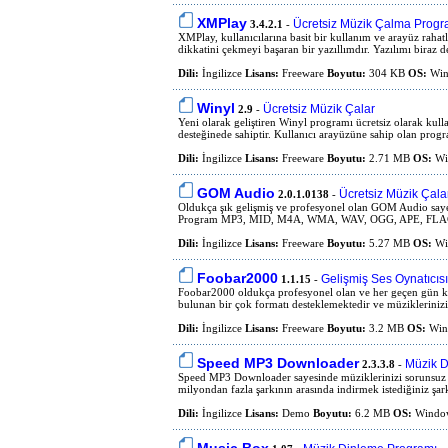
XMPlay
Ücretsiz Müzik Çalma Progr
3.4.2.1
-
XMPlay, kullanıcılarına basit bir kullanım ve arayüz rahatlı
dikkatini çekmeyi başaran bir yazıllımdır. Yazılımı biraz de
Dili:
İngilizce
Lisans:
Freeware
Boyutu:
304 KB
OS:
Win
Winyl
Ücretsiz Müzik Çalar
2.9
-
Yeni olarak geliştiren Winyl programı ücretsiz olarak k
desteğinede sahiptir. Kullanıcı arayüzüne sahip olan progr
Dili:
İngilizce
Lisans:
Freeware
Boyutu:
2.71 MB
OS:
Wi
GOM Audio
Ücretsiz Müzik Çala
2.0.1.0138
-
Oldukça şık gelişmiş ve profesyonel olan GOM Audio sayesi
Program MP3, MID, M4A, WMA, WAV, OGG, APE, FLAC, PLS
Dili:
İngilizce
Lisans:
Freeware
Boyutu:
5.27 MB
OS:
Win
Foobar2000
Gelişmiş Ses Oynatıcısı
1.1.15
-
Foobar2000 oldukça profesyonel olan ve her geçen gün kulla
bulunan bir çok formatı desteklemektedir ve müziklerinizi r
Dili:
İngilizce
Lisans:
Freeware
Boyutu:
3.2 MB
OS:
Wind
Speed MP3 Downloader
Müzik D
2.3.3.8
-
Speed MP3 Downloader sayesinde müziklerinizi sorunsuz bir
milyondan fazla şarkının arasında indirmek istediğiniz şar
Dili:
İngilizce
Lisans:
Demo
Boyutu:
6.2 MB
OS:
Window