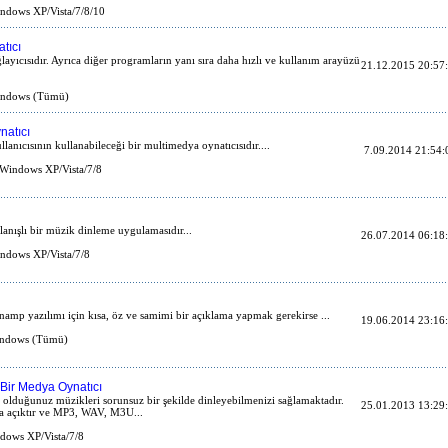
dows XP/Vista/7/8/10
tıcı
layıcısıdır. Ayrıca diğer programların yanı sıra daha hızlı ve kullanım arayüzü
21.12.2015 20:57
ndows (Tümü)
natıcı
lanıcısının kullanabileceği bir multimedya oynatıcısıdır....
7.09.2014 21:54:
Windows XP/Vista/7/8
lanışlı bir müzik dinleme uygulamasıdır...
26.07.2014 06:18
dows XP/Vista/7/8
namp yazılımı için kısa, öz ve samimi bir açıklama yapmak gerekirse ...
19.06.2014 23:16
ndows (Tümü)
 Bir Medya Oynatıcı
 olduğunuz müzikleri sorunsuz bir şekilde dinleyebilmenizi sağlamaktadır.
25.01.2013 13:29
ma açıktır ve MP3, WAV, M3U...
ows XP/Vista/7/8