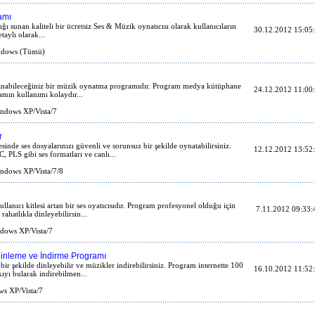
amı
ğı sunan kaliteli bir ücretsiz Ses & Müzik oynatıcısı olarak kullanıcıların
30.12.2012 15:05
taylı olarak...
dows (Tümü)
ullanabileceğiniz bir müzik oynatma programıdır. Program medya kütüphane
24.12.2012 11:00
amın kullanımı kolaydır...
ndows XP/Vista/7
r
nde ses dosyalarınızı güvenli ve sorunsuz bir şekilde oynatabilirsiniz.
12.12.2012 13:52
 gibi ses formatları ve canlı...
dows XP/Vista/7/8
nıcı kitlesi artan bir ses oyatıcısıdır. Program profesyonel olduğu için
7.11.2012 09:33:
ahatlıkla dinleyebilirsin...
ows XP/Vista/7
inleme ve İndirme Programı
 şekilde dinleyebilir ve müzikler indirebilirsiniz. Program internette 100
16.10.2012 11:52
kıyı bularak indirebilmen...
s XP/Vista/7