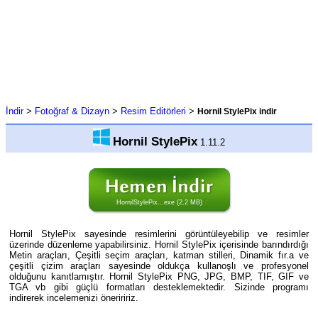
İndir
>
Fotoğraf & Dizayn
>
Resim Editörleri
>
Hornil StylePix indir
Hornil StylePix
1.11.2
HornilStylePix...exe (2.2 MB)
Hornil StylePix sayesinde resimlerini görüntüleyebilip ve resimler
üzerinde düzenleme yapabilirsiniz. Hornil StylePix içerisinde barındırdığı
Metin araçları, Çeşitli seçim araçları, katman stilleri, Dinamik fır.a ve
çeşitli çizim araçları sayesinde oldukça kullanoşlı ve profesyonel
olduğunu kanıtlamıştır. Hornil StylePix PNG, JPG, BMP, TIF, GIF ve
TGA vb gibi güçlü formatları desteklemektedir. Sizinde programı
indirerek incelemenizi öneriririz.