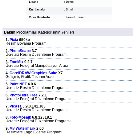
Lisans
:
Demo
Kısıtlamalar
:
Sınırlı
Virüs Kontrolü
:
Tarandı, Temiz.
Bakım Programları
Kategorisinin Yenileri
1.
Pixia
650ke
Resim Boyama Programı
2.
PhotoScape
3.7
Ücretsiz Resim Düzenleme Programı
3.
FotoMix
9.2.7
Ücretsiz Fotoğraf Manipülasyon Aracı
4.
CorelDRAW Graphics Suite
X7
Gelişmiş Grafik Tasarım Aracı
5.
Paint.NET
4.0.6
Ücretsiz Resim Düzenleme Programı
6.
PhotoFiltre Free
7.2.1
Ücretsiz Fotoğraf Düzenleme Programı
7.
Picasa
3.9.0.141.303
Ücretsiz Resim Düzenleme Programı
8.
Foto-Mosaik
6.8.12318.1
Ücretsiz Fotoğraf Düzenleme Programı
9.
My Watermark
2.00
Resimlere Logo Ekleme Programı