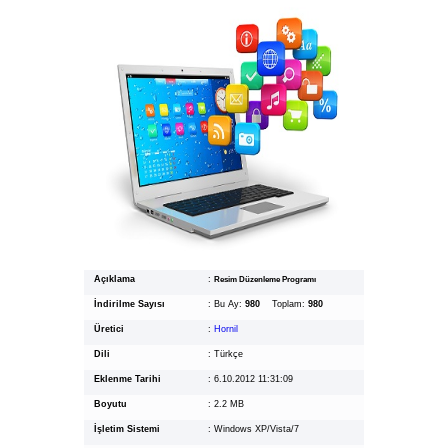
Açıklama
:
Resim Düzenleme Programı
İndirilme Sayısı
:
Bu Ay:
980
Toplam:
980
Üretici
:
Hornil
Dili
:
Türkçe
Eklenme Tarihi
:
6.10.2012 11:31:09
Boyutu
:
2.2 MB
İşletim Sistemi
:
Windows XP/Vista/7