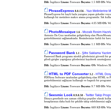
Dili:
İngilizce
Lisans:
Freeware
Boyutu:
1.5 MB
OS:
Wind
PhraseExpress
Yazı Metinlerine 
8.0.156
-
PhraseExpress bir hayli fazla yazışma yapan şirketler veya ki
kullanışlı bir metinlere makro atama programdır. Sık kulla
Dili:
İngilizce
Lisans:
Freeware
Boyutu:
4.05 MB
OS:
Wi
PhotoMosaique
Mozaik Resim Hazır
1.6
-
Antonio Da Cruz tarafından geliştirilmiş olan PhotoMosaiq
getirebilmenizi sağlamaktadır. Resimlerinize farklı bir hav
Dili:
İngilizce
Lisans:
Freeware
Boyutu:
1.1 MB
OS:
Wind
Password Bank
Şifre Saklama Yazılım
1.1
-
Password Bank programı sürekli şifrelerinizi güvenli bir 
şifreli girişler yaptığınız şifrelerinizi kayderek unuttuğunuz 
Dili:
İngilizce
Lisans:
Freeware
Boyutu:
OS:
Windows XP/
HTML to PDF Converter
HTML Dosya
3.2
-
PDFArea Software tarafından geliştirilmiş olan HTML to
getirebilmenizi sağlayan kullanışlı ve başarılı bir programdı
Dili:
İngilizce
Lisans:
Freeware
Boyutu:
9.7 MB
OS:
Wind
Seesmic Look
Twitter Takip Prog
0.9.0.58
-
Dünya genelinde son zaman oldukça popüler olarak kullanıla
hesaplarınızı daha hızlı bir şekilde takip edebilmenizi sa
Dili:
İngilizce
Lisans:
Freeware
Boyutu:
669 KB
OS:
Win