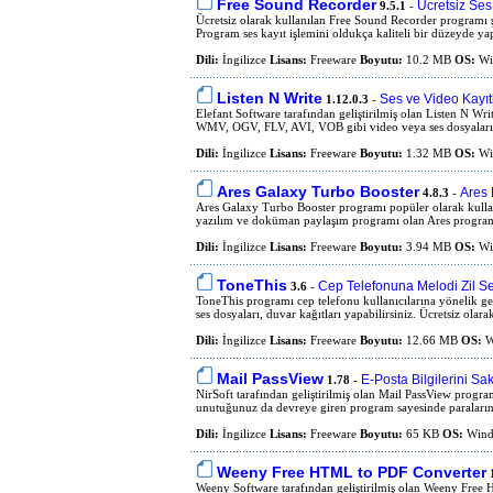
Free Sound Recorder
Ücretsiz Se
9.5.1
-
Ücretsiz olarak kullanılan Free Sound Recorder programı 
Program ses kayıt işlemini oldukça kaliteli bir düzeyde ya
Dili:
İngilizce
Lisans:
Freeware
Boyutu:
10.2 MB
OS:
Wi
Listen N Write
Ses ve Video Kayıt
1.12.0.3
-
Elefant Software tarafından geliştirilmiş olan Listen 
WMV, OGV, FLV, AVI, VOB gibi video veya ses dosyalarını
Dili:
İngilizce
Lisans:
Freeware
Boyutu:
1.32 MB
OS:
Wi
Ares Galaxy Turbo Booster
Ares 
4.8.3
-
Ares Galaxy Turbo Booster programı popüler olarak kullanıl
yazılım ve doküman paylaşım programı olan Ares programını
Dili:
İngilizce
Lisans:
Freeware
Boyutu:
3.94 MB
OS:
Wi
ToneThis
Cep Telefonuna Melodi Zil S
3.6
-
ToneThis programı cep telefonu kullanıcılarına yönelik gel
ses dosyaları, duvar kağıtları yapabilirsiniz. Ücretsiz olara
Dili:
İngilizce
Lisans:
Freeware
Boyutu:
12.66 MB
OS:
W
Mail PassView
E-Posta Bilgilerini S
1.78
-
NirSoft tarafından geliştirilmiş olan Mail PassView progra
unutuğunuz da devreye giren program sayesinde paralarınız
Dili:
İngilizce
Lisans:
Freeware
Boyutu:
65 KB
OS:
Windo
Weeny Free HTML to PDF Converter
1
Weeny Software tarafından geliştirilmiş olan Weeny Fre