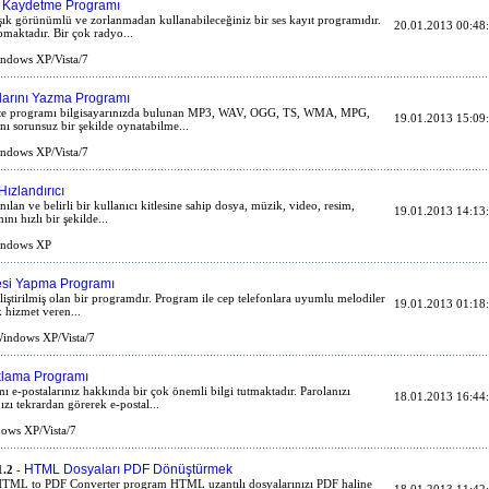
s Kaydetme Programı
şık görünümlü ve zorlanmadan kullanabileceğiniz bir ses kayıt programıdır.
20.01.2013 00:48
pmaktadır. Bir çok radyo...
ndows XP/Vista/7
larını Yazma Programı
N Write programı bilgisayarınızda bulunan MP3, WAV, OGG, TS, WMA, MPG,
19.01.2013 15:09
 sorunsuz bir şekilde oynatabilme...
ndows XP/Vista/7
Hızlandırıcı
an ve belirli bir kullanıcı kitlesine sahip dosya, müzik, video, resim,
19.01.2013 14:13
 hızlı bir şekilde...
ndows XP
esi Yapma Programı
iştirilmiş olan bir programdır. Program ile cep telefonlara uyumlu melodiler
19.01.2013 01:18
k hizmet veren...
indows XP/Vista/7
aklama Programı
mı e-postalarınız hakkında bir çok önemli bilgi tutmaktadır. Parolanızı
18.01.2013 16:44
ı tekrardan görerek e-postal...
ws XP/Vista/7
HTML Dosyaları PDF Dönüştürmek
.2
-
e HTML to PDF Converter program HTML uzantılı dosyalarınızı PDF haline