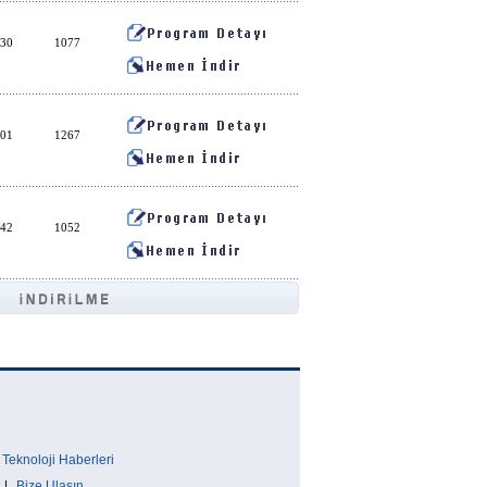
:30
1077
:01
1267
:42
1052
Teknoloji Haberleri
|
Bize Ulaşın