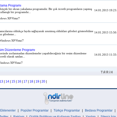
alama Programı
ı küçük bir ekran yakalama programıdır. Bir çok ücretli programların yapmış
14.01.2013 19:23
llanışlı bir programdır...
dows XP/Vista/7
lanıcılarına oldukça fayda sağlayarak unutmuş oldukları şifreleri gösterebilme
14.01.2013 15:50
 şifreleme...
indows XP/Vista/7
sim Düzenleme Programı
üzerinde zorlanmadan düzenlemeler yapabileceğiniz bir resim düzenleme
14.01.2013 11:33
etli olarak satılan...
indows XP/Vista/7
13
|
14
|
15
|
16
|
17
|
18
|
19
|
20
|
 Eklenenler
|
Popüler Programlar
|
Türkçe Programlar
|
Bedava Programlar
|
Twitter
|
Reklam
|
Gizlilik Politikası ve Kullanım Şartları
|
Yardım
|
Siteniz İçin