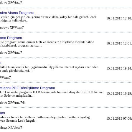
ows XP/Vista/7
Makro Atama Programı
şiler için geliştirilen işlerini bir nevi daha kolay bir hale getirebilecek
16.01.2013 12:18
ndığınız kelimelere...
ndows XP/Vista/7
lama Programı
ue programı resimlerinizi hızlı ve sorunsuz bir şekilde mozaik haline
16.01.2013 12:01
a katabilecek program ayrıca ...
ows XP/Vista/7
ı
şekilde tutan küçük bir uygulamadır. Uygulama internet sayfası üzerinden
15.01.2013 19:14
anda şifrelerinizi eri...
Vista/7
larını PDF Dönüştürme Programı
 PDF Converter programı HTM formatında bulunan dosyalarınızı PDF haline
15.01.2013 16:29
r. Sade ve anlaşılabilir...
ows XP/Vista/7/8
ramı
n ve belirli bir kullanıcı kitlesine ulaşmış olan Twitter sosyal ağ
15.01.2013 07:08
ğlayan Seesmic Look küçük...
dows XP/Vista/7