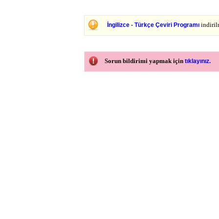
indiri
İngilizce - Türkçe Çeviri Programı
Sorun bildirimi yapmak için
tıklayınız.