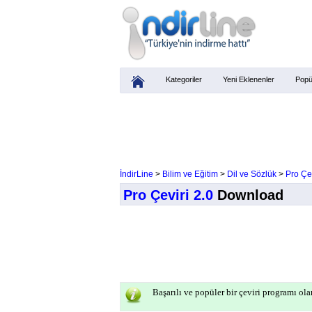
Kategoriler
Yeni Eklenenler
Popü
İndirLine
>
Bilim ve Eğitim
>
Dil ve Sözlük
>
Pro Çev
Pro Çeviri 2.0
Download
Başarılı ve popüler bir çeviri programı ola