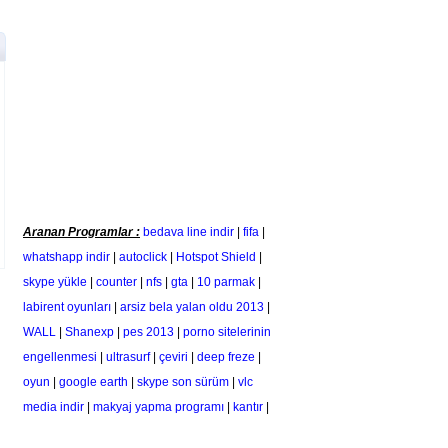
Aranan Programlar :
bedava line indir
|
fifa
|
whatshapp indir
|
autoclick
|
Hotspot Shield
|
skype yükle
|
counter
|
nfs
|
gta
|
10 parmak
|
labirent oyunları
|
arsiz bela yalan oldu 2013
|
WALL
|
Shanexp
|
pes 2013
|
porno sitelerinin
engellenmesi
|
ultrasurf
|
çeviri
|
deep freze
|
oyun
|
google earth
|
skype son sürüm
|
vlc
media indir
|
makyaj yapma programı
|
kantır
|