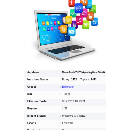
Açıklama
:
MoonStar MTU Türkçe - İngilizce Sözlük
İndirilme Sayısı
:
Bu Ay:
1472
Toplam:
1472
Üretici
:
Bilinmiyor
Dili
:
Türkçe
Eklenme Tarihi
:
8.12.2012 10:23:21
Boyutu
:
1.53
İşletim Sistemi
:
Windows XP/Vista/7
Lisans
:
Freeware