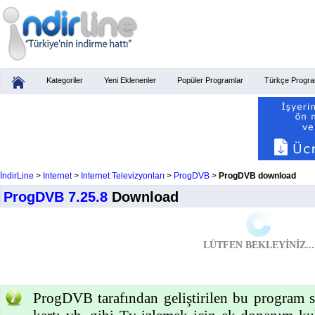
Kategoriler
Yeni Eklenenler
Popüler Programlar
Türkçe Progra
İndirLine
>
Internet
>
Internet Televizyonları
>
ProgDVB
>
ProgDVB download
ProgDVB 7.25.8
Download
LÜTFEN BEKLEYİNİZ...
ProgDVB tarafından geliştirilen bu program s