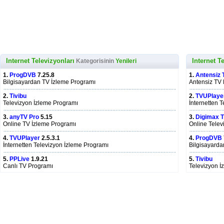
Internet Televizyonları
Internet T
Kategorisinin
Yenileri
1.
ProgDVB
7.25.8
1.
Antensiz 
Bilgisayardan TV İzleme Programı
Antensiz TV
2.
Tivibu
2.
TVUPlaye
Televizyon İzleme Programı
İnternetten 
3.
anyTV Pro
5.15
3.
Digimax 
Online TV İzleme Programı
Online Telev
4.
TVUPlayer
2.5.3.1
4.
ProgDVB
İnternetten Televizyon İzleme Programı
Bilgisayarda
5.
PPLive
1.9.21
5.
Tivibu
Canlı TV Programı
Televizyon İ