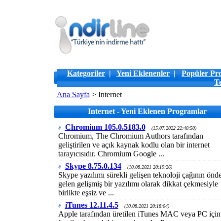
Kategoriler
|
Yeni Eklenenler
|
Popüler Pr
T
Ana Sayfa
> Internet
Internet - Yeni Eklenen Programlar
Chromium 105.0.5183.0
(15.07.2022 22:40:50)
Chromium, The Chromium Authors tarafından
geliştirilen ve açık kaynak kodlu olan bir internet
tarayıcısıdır. Chromium Google ...
Skype 8.75.0.134
(10.08.2021 20:19:26)
Skype yazılımı sürekli gelişen teknoloji çağının önd
gelen gelişmiş bir yazılımı olarak dikkat çekmesiyle
birlikte eşsiz ve ...
iTunes 12.11.4.5
(10.08.2021 20:18:04)
Apple tarafından üretilen iTunes MAC veya PC için