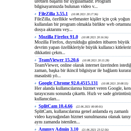
üretilen başarılı bir uygulamadır. Program
bilgisayarınızda bulunan video v...
FileZilla 3.55.1
(10.08.2021 20:17:36)
FileZilla, özellikle webmaster kişiler için çok yoğun
kullanılan bir program olmakla birlikte web ortamın
dosya aktarımı vey...
Mozilla Firefox 91.0
(10.08.2021 20:16:56)
Mozilla Firefox, duyrulduğu günden itibaren büyük 
devrim yapan özellikleriyle büyük kullanıcı kitleleri
dikkatini çekm...
TeamViewer 15.20.6
(10.08.2021 20:15:28)
TeamViewer, online olarak internet üzerinden istediğ
zaman, başka bir ikincil bilgisiyar ile bağlantı kurara
masaüstü yö...
Google Chrome 92.0.4515.131
(10.08.2021 20:08:55)
Her alanda kullanıcılarına hizmet veren Google, ken
tarayıcısını sonunda çıkarttı. Hızlı ve sade görüntüsü
kullanıcıları...
SplitCam 10.4.66
(22.06.2021 00:00:01)
SplitCam, kullanıcılarına genel anlamda eş zamanlı
video kaynağından hizmet sunulmasına olanak tanı
aynı zamanda istenilen...
Ammyy Admin 3.10
(21.06.2021 23:52:56)