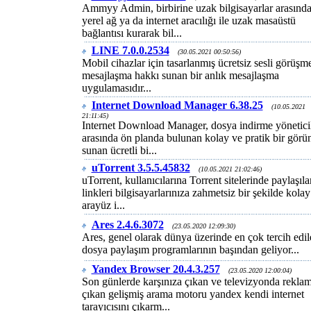
Ammyy Admin, birbirine uzak bilgisayarlar arasınd
yerel ağ ya da internet aracılığı ile uzak masaüstü
bağlantısı kurarak bil...
LINE 7.0.0.2534
(30.05.2021 00:50:56)
Mobil cihazlar için tasarlanmış ücretsiz sesli görüşm
mesajlaşma hakkı sunan bir anlık mesajlaşma
uygulamasıdır...
Internet Download Manager 6.38.25
(10.05.2021
21:11:45)
Internet Download Manager, dosya indirme yöneticil
arasında ön planda bulunan kolay ve pratik bir gör
sunan ücretli bi...
uTorrent 3.5.5.45832
(10.05.2021 21:02:46)
uTorrent, kullanıcılarına Torrent sitelerinde paylaşıla
linkleri bilgisayarlarınıza zahmetsiz bir şekilde kolay
arayüz i...
Ares 2.4.6.3072
(23.05.2020 12:09:30)
Ares, genel olarak dünya üzerinde en çok tercih edil
dosya paylaşım programlarının başından geliyor...
Yandex Browser 20.4.3.257
(23.05.2020 12:00:04)
Son günlerde karşınıza çıkan ve televizyonda reklam
çıkan gelişmiş arama motoru yandex kendi internet
tarayıcısını çıkarm...