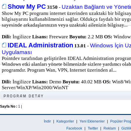
Show My PC
Uzaktan Bağlantı ve Yönet
3150
-
Show My PC programı internet üzerinden uzaktaki bir bilgisay
bilgisayarını kullanabilmenizi sağlar. Oldukça faydalı bir uy
sayesinde arkadaşlarınızın veya uzaktaki ailenizin bilgisay...
Dili:
İngilizce
Lisans:
Freeware
Boyutu:
2.2 MB
OS:
Windows
IDEAL Administration
Windows İçin U
13.01
-
Uygulaması
Pointdev tarafından geliştirilen IDEAL Administration progra
Windows etki alanları yönete bilmenizde sizlere yardımcı olabi
programdır. Program Wan, VPN, Internet üzerinden al...
Dili:
İngilizce
Lisans:
Demo
Boyutu:
40.02 MB
OS:
Win8/Win
Server/WinXP/Win2000/WinNT
Sayfa No :
1
|
İndir
|
Kategoriler
|
Yeni Eklenenler
|
Popüler Prog
Facebook
|
Twitter
|
Reklam
|
Gizlil