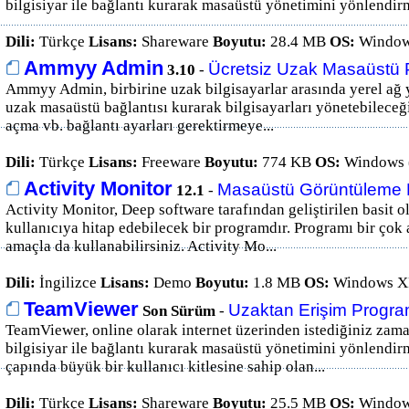
bilgisiyar ile bağlantı kurarak masaüstü yönetimini yönlendirm
Dili:
Türkçe
Lisans:
Shareware
Boyutu:
28.4 MB
OS:
Window
Ammyy Admin
Ücretsiz Uzak Masaüstü 
3.10
-
Ammyy Admin, birbirine uzak bilgisayarlar arasında yerel ağ ya
uzak masaüstü bağlantısı kurarak bilgisayarları yönetebileceğ
açma vb. bağlantı ayarları gerektirmeye...
Dili:
Türkçe
Lisans:
Freeware
Boyutu:
774 KB
OS:
Windows 
Activity Monitor
Masaüstü Görüntüleme 
12.1
-
Activity Monitor, Deep software tarafından geliştirilen basit
kullanıcıya hitap edebilecek bir programdır. Programı bir çok a
amaçla da kullanabilirsiniz. Activity Mo...
Dili:
İngilizce
Lisans:
Demo
Boyutu:
1.8 MB
OS:
Windows XP
TeamViewer
Uzaktan Erişim Progra
Son Sürüm
-
TeamViewer, online olarak internet üzerinden istediğiniz zaman
bilgisiyar ile bağlantı kurarak masaüstü yönetimini yönlendir
çapında büyük bir kullanıcı kitlesine sahip olan...
Dili:
Türkçe
Lisans:
Shareware
Boyutu:
25.5 MB
OS:
Window