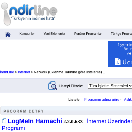
Kategoriler
Yeni Eklenenler
Popüler Programlar
Türkçe Progra
İndirLine
>
Internet
> Network (Eklenme Tarihine göre listeleme) 1
Listeyi Filtrele:
Listele :
Programın adına göre
-
Aylı
LogMeIn Hamachi
İnternet Üzerind
2.2.0.633
-
Programı