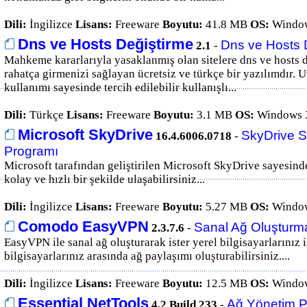
Dili:
İngilizce
Lisans:
Freeware
Boyutu:
41.8 MB
OS:
Window
Dns ve Hosts Değiştirme
Dns ve Hosts 
2.1
-
Mahkeme kararlarıyla yasaklanmış olan sitelere dns ve hosts 
rahatça girmenizi sağlayan ücretsiz ve türkçe bir yazılımdır. 
kullanımı sayesinde tercih edilebilir kullanışlı...
Dili:
Türkçe
Lisans:
Freeware
Boyutu:
3.1 MB
OS:
Windows X
Microsoft SkyDrive
SkyDrive 
16.4.6006.0718
-
Programı
Microsoft tarafından geliştirilen Microsoft SkyDrive sayesin
kolay ve hızlı bir şekilde ulaşabilirsiniz...
Dili:
İngilizce
Lisans:
Freeware
Boyutu:
5.27 MB
OS:
Window
Comodo EasyVPN
Sanal Ağ Oluşturm
2.3.7.6
-
EasyVPN ile sanal ağ oluşturarak ister yerel bilgisayarlarınız 
bilgisayarlarınız arasında ağ paylaşımı oluşturabilirsiniz....
Dili:
İngilizce
Lisans:
Freeware
Boyutu:
12.5 MB
OS:
Window
Essential NetTools
Ağ Yönetim P
4.2 Build 233
-