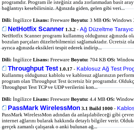
programdır. Program ile isteğiniz anda zorlanmadan basit ara
bağlantıyı kesebilirsiniz. Ağınızda giden, gelen gibi veri...
Dili:
İngilizce
Lisans:
Freeware
Boyutu:
3 MB
OS:
Windows X
NetHotfix Scanner
Ağ Düzeltme Tarayıcı
1.3.2
-
NetHotfix Scanner programı kullanmış olduğunuz ağınızda ola
bozulan parçaları düzeltebilmenizi sağlamaktadır. Ücretsiz o
ayrıca ağınızda eksikleri tespit ederek indirip...
Dili:
İngilizce
Lisans:
Freeware
Boyutu:
704 KB
OS:
Windows
Throughput Test
Kablosuz Ağ Test Pro
1.0.17
-
Kullanmış olduğunuz kablolu ve kablosuz ağlarınızın performa
program olan Throughput Test ücretsiz bir programdır. Oldukç
Throughput Test TCP ve UDP verilerini kon...
Dili:
İngilizce
Lisans:
Freeware
Boyutu:
4.4 MB
OS:
Windows
PassMark WirelessMon
Kablos
3.1 Build 1000
-
PassMark WirelessMon adından da anlaşılabileceği gibi çevr
internet ağlarını bularak hakkında detaylı bilgiler verir. Oldu
gerçek zamanlı çalışarak o anki bulunan ağ...