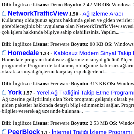
Dili:
İngilizce
Lisans:
Demo
Boyutu:
2.42 MB
OS:
Windows X
NetworkTrafficView
Ağ İzleme Aracı
1.50
-
Kullanmış olduğunuz ağınız hakkında gelen ve giden verirler i
görebileceğiniz bir uygulama olan NetworkTrafficView sayesi
çok işlem hakkında bilgiye sahip olabilirsiniz. Yapılm...
Dili:
İngilizce
Lisans:
Freeware
Boyutu:
80 KB
OS:
Windows 
Homedale
Kablosuz Modem Sinyal Takip 
1.33
-
Homedale programı kablosuz ağlarınızın sinyal gücünü ölçen b
programdır. Program ile kullanmış olduğunuz kablosuz ağlarını
olarak ta sinyal güçlerini karşılaştırıp değerlend...
Dili:
İngilizce
Lisans:
Freeware
Boyutu:
313 KB
OS:
Windows
York
Yerel Ağ Trafiğini Takip Etme Program
1.57
-
Ağ üzerine geliştirilmiş olan York programı gelişmiş olarak ye
giden paketler hakkında detaylı bilgi edinmenizi sağlar. Prog
bilgiler vererek ağ üzerinde bulunan...
Dili:
İngilizce
Lisans:
Freeware
Boyutu:
2.53 MB
OS:
Window
PeerBlock
İnternet Trafiği İzleme Programı
1.1
-