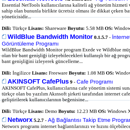
Essential NetTools kullanıcılarına kaliteli ağ yönetim hizmeti 
sahip olan bununla birlikte ücretsiz olması ile dikkat çeken ba
yöneticisidir...
Dili:
Türkçe
Lisans:
Shareware
Boyutu:
5.58 MB
OS:
Windows
WildBlue Bandwidth Monitor
İnterne
0.1.5.7
-
Görüntüleme Programı
WildBlue Bandwidth Monitor program Exede ve Wildblue müşter
olan bir bant genişliği izleyebilecekleri kullanışlı bir ağ pro
bant genişliğini izleyerek güncelleme...
Dili:
İngilizce
Lisans:
Freeware
Boyutu:
1.08 MB
OS:
Window
AKINSOFT CafePlus
Cafe Programı
9
-
AKINSOFT CafePlus, kullanıcılarına cafe yönetim sistemi sun
türkçe olan bu yazılım Akınsoft şirketi tarafından internet cafe
geliştirilerek kullanıcılarının beğenisine...
Dili:
Türkçe
Lisans:
Demo
Boyutu:
12.23 MB
OS:
Windows X
Networx
Ağ Bağlantısı Takip Etme Progra
5.2.7
-
Networx programı internet bağlantılarınızı ve hızını ölçebilec