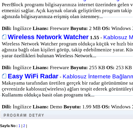
PeerBlock programı bilgisayarınıza internet üzerinden gelen ve
etmenizi sağlar. Açık kaynak olarak geliştirilen program taki
ağınızda bilgisayarınıza erişmiş olan istenmey...
Dili:
İngilizce
Lisans:
Freeware
Boyutu:
2 MB
OS:
Windows X
Wireless Network Watcher
Kablosuz M
1.55
-
Wireless Network Watcher program oldukça küçük ve hızlı bi
ağınıza bağlı olan kişileri görüp, takip edebilmenize yarar. 
yarar özellikleri bulunan Wireless Network...
Dili:
İngilizce
Lisans:
Freeware
Boyutu:
255 KB
OS:
253 KB
Easy WiFi Radar
Kablosuz İnternete Bağlan
-
Makayama tarafından üretilen gerçek bir radar görünümüne s
çevrenizde kablosuz(wireless) ağları tespit ederek görüntüley
Kullanımı oldukça basit olan programı tek...
Dili:
İngilizce
Lisans:
Demo
Boyutu:
1.99 MB
OS:
Windows X
Sayfa No :
1
|
2
|