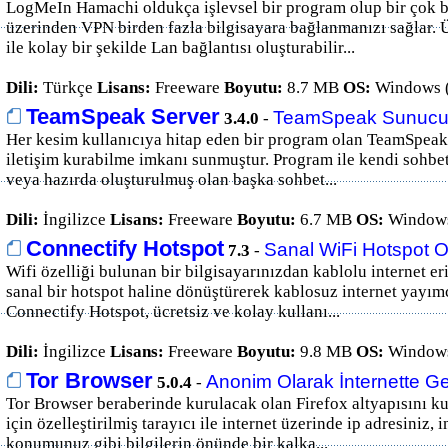
LogMeIn Hamachi oldukça işlevsel bir program olup bir çok bi
üzerinden VPN birden fazla bilgisayara bağlanmanızı sağlar. 
ile kolay bir şekilde Lan bağlantısı oluşturabilir...
Dili:
Türkçe
Lisans:
Freeware
Boyutu:
8.7 MB
OS:
Windows 
TeamSpeak Server
TeamSpeak Sunucu
3.4.0
-
Her kesim kullanıcıya hitap eden bir program olan TeamSpeak 
iletişim kurabilme imkanı sunmuştur. Program ile kendi sohbet
veya hazırda oluşturulmuş olan başka sohbet...
Dili:
İngilizce
Lisans:
Freeware
Boyutu:
6.7 MB
OS:
Windows
Connectify Hotspot
Sanal WiFi Hotspot 
7.3
-
Wifi özelliği bulunan bir bilgisayarınızdan kablolu internet eri
sanal bir hotspot haline dönüştürerek kablosuz internet yayımc
Connectify Hotspot, ücretsiz ve kolay kullanı...
Dili:
İngilizce
Lisans:
Freeware
Boyutu:
9.8 MB
OS:
Windows
Tor Browser
Anonim Olarak İnternette 
5.0.4
-
Tor Browser beraberinde kurulacak olan Firefox altyapısını k
için özelleştirilmiş tarayıcı ile internet üzerinde ip adresiniz, 
konumunuz gibi bilgilerin önünde bir kalka...