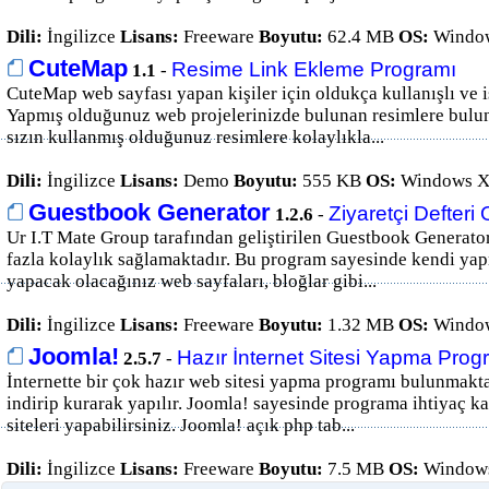
Dili:
İngilizce
Lisans:
Freeware
Boyutu:
62.4 MB
OS:
Window
CuteMap
Resime Link Ekleme Programı
1.1
-
CuteMap web sayfası yapan kişiler için oldukça kullanışlı ve i
Yapmış olduğunuz web projelerinizde bulunan resimlere bul
sızın kullanmış olduğunuz resimlere kolaylıkla...
Dili:
İngilizce
Lisans:
Demo
Boyutu:
555 KB
OS:
Windows XP
Guestbook Generator
Ziyaretçi Defter
1.2.6
-
Ur I.T Mate Group tarafından geliştirilen Guestbook Generator
fazla kolaylık sağlamaktadır. Bu program sayesinde kendi ya
yapacak olacağınız web sayfaları, bloğlar gibi...
Dili:
İngilizce
Lisans:
Freeware
Boyutu:
1.32 MB
OS:
Window
Joomla!
Hazır İnternet Sitesi Yapma Prog
2.5.7
-
İnternette bir çok hazır web sitesi yapma programı bulunmak
indirip kurarak yapılır. Joomla! sayesinde programa ihtiyaç 
siteleri yapabilirsiniz. Joomla! açık php tab...
Dili:
İngilizce
Lisans:
Freeware
Boyutu:
7.5 MB
OS:
Windows