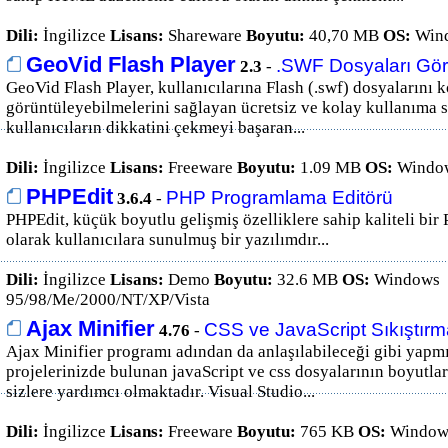
Dili:
İngilizce
Lisans:
Shareware
Boyutu:
40,70 MB
OS:
Wind
GeoVid Flash Player
.SWF Dosyaları Gör
2.3
-
GeoVid Flash Player, kullanıcılarına Flash (.swf) dosyalarını 
görüntüleyebilmelerini sağlayan ücretsiz ve kolay kullanıma s
kullanıcıların dikkatini çekmeyi başaran...
Dili:
İngilizce
Lisans:
Freeware
Boyutu:
1.09 MB
OS:
Window
PHPEdit
PHP Programlama Editörü
3.6.4
-
PHPEdit, küçük boyutlu gelişmiş özelliklere sahip kaliteli bi
olarak kullanıcılara sunulmuş bir yazılımdır...
Dili:
İngilizce
Lisans:
Demo
Boyutu:
32.6 MB
OS:
Windows
95/98/Me/2000/NT/XP/Vista
Ajax Minifier
CSS ve JavaScript Sıkıştır
4.76
-
Ajax Minifier programı adından da anlaşılabileceği gibi yapm
projelerinizde bulunan javaScript ve css dosyalarının boyutla
sizlere yardımcı olmaktadır. Visual Studio...
Dili:
İngilizce
Lisans:
Freeware
Boyutu:
765 KB
OS:
Windows