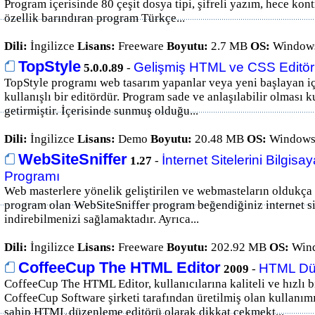
Program içerisinde 80 çeşit dosya tipi, şifreli yazım, hece kont
özellik barındıran program Türkçe...
Dili:
İngilizce
Lisans:
Freeware
Boyutu:
2.7 MB
OS:
Windows
TopStyle
Gelişmiş HTML ve CSS Editö
5.0.0.89
-
TopStyle programı web tasarım yapanlar veya yeni başlayan içi
kullanışlı bir editördür. Program sade ve anlaşılabilir olması 
getirmiştir. İçerisinde sunmuş olduğu...
Dili:
İngilizce
Lisans:
Demo
Boyutu:
20.48 MB
OS:
Windows 
WebSiteSniffer
İnternet Sitelerini Bilgisa
1.27
-
Programı
Web masterlere yönelik geliştirilen ve webmasteların oldukça 
program olan WebSiteSniffer program beğendiğiniz internet sit
indirebilmenizi sağlamaktadır. Ayrıca...
Dili:
İngilizce
Lisans:
Freeware
Boyutu:
202.92 MB
OS:
Wind
CoffeeCup The HTML Editor
HTML Dü
2009
-
CoffeeCup The HTML Editor, kullanıcılarına kaliteli ve hızlı 
CoffeeCup Software şirketi tarafından üretilmiş olan kullanımı
sahip HTML düzenleme editörü olarak dikkat çekmekt...