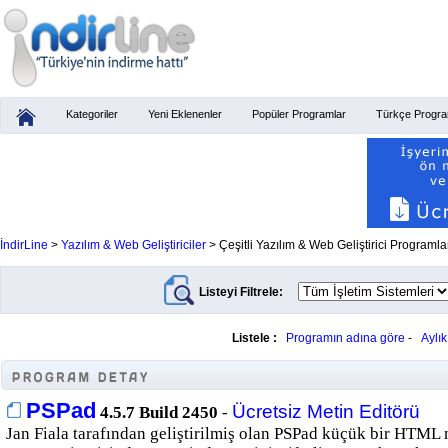
Kategoriler
Yeni Eklenenler
Popüler Programlar
Türkçe Progra
İndirLine
>
Yazılım & Web Geliştiriciler
> Çeşitli Yazılım & Web Geliştirici Programl
Listeyi Filtrele:
Listele :
Programın adına göre
-
Aylı
PSPad
Ücretsiz Metin Editörü
4.5.7 Build 2450
-
Jan Fiala tarafından geliştirilmiş olan PSPad küçük bir HTML 