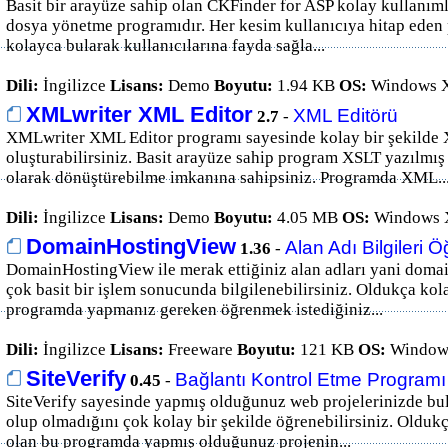
Basit bir arayüze sahip olan CKFinder for ASP kolay kullanımlı 
dosya yönetme programıdır. Her kesim kullanıcıya hitap eden
kolayca bularak kullanıcılarına fayda sağla...
Dili:
İngilizce
Lisans:
Demo
Boyutu:
1.94 KB
OS:
Windows X
XMLwriter XML Editor
XML Editörü
2.7
-
XMLwriter XML Editor programı sayesinde kolay bir şekilde
oluşturabilirsiniz. Basit arayüze sahip program XSLT yazıl
olarak dönüştürebilme imkanına sahipsiniz. Programda XML..
Dili:
İngilizce
Lisans:
Demo
Boyutu:
4.05 MB
OS:
Windows 
DomainHostingView
Alan Adı Bilgileri
1.36
-
DomainHostingView ile merak ettiğiniz alan adları yani domai
çok basit bir işlem sonucunda bilgilenebilirsiniz. Oldukça kol
programda yapmanız gereken öğrenmek istediğiniz...
Dili:
İngilizce
Lisans:
Freeware
Boyutu:
121 KB
OS:
Windows
SiteVerify
Bağlantı Kontrol Etme Programı
0.45
-
SiteVerify sayesinde yapmış olduğunuz web projelerinizde bu
olup olmadığını çok kolay bir şekilde öğrenebilirsiniz. Olduk
olan bu programda yapmış olduğunuz projenin...