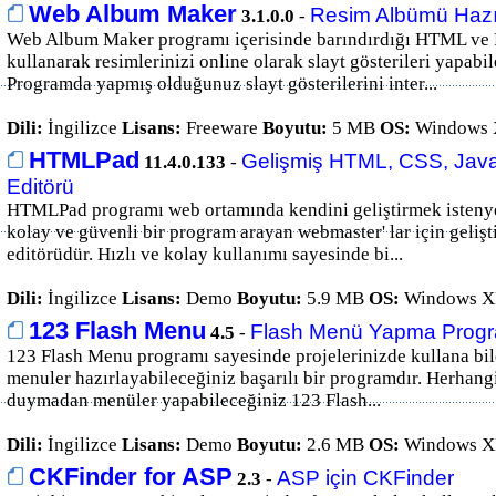
Web Album Maker
Resim Albümü Hazı
3.1.0.0
-
Web Album Maker programı içerisinde barındırdığı HTML ve F
kullanarak resimlerinizi online olarak slayt gösterileri yapabi
Programda yapmış olduğunuz slayt gösterilerini inter...
Dili:
İngilizce
Lisans:
Freeware
Boyutu:
5 MB
OS:
Windows X
HTMLPad
Gelişmiş HTML, CSS, Jav
11.4.0.133
-
Editörü
HTMLPad programı web ortamında kendini geliştirmek isteny
kolay ve güvenli bir program arayan webmaster' lar için gelişt
editörüdür. Hızlı ve kolay kullanımı sayesinde bi...
Dili:
İngilizce
Lisans:
Demo
Boyutu:
5.9 MB
OS:
Windows XP
123 Flash Menu
Flash Menü Yapma Progr
4.5
-
123 Flash Menu programı sayesinde projelerinizde kullana bil
menuler hazırlayabileceğiniz başarılı bir programdır. Herhang
duymadan menüler yapabileceğiniz 123 Flash...
Dili:
İngilizce
Lisans:
Demo
Boyutu:
2.6 MB
OS:
Windows XP
CKFinder for ASP
ASP için CKFinder
2.3
-