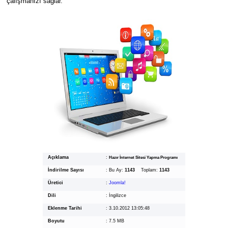
çalışmanızı sağlar.
Açıklama
:
Hazır İnternet Sitesi Yapma Programı
İndirilme Sayısı
:
Bu Ay:
1143
Toplam:
1143
Üretici
:
Joomla!
Dili
:
İngilizce
Eklenme Tarihi
:
3.10.2012 13:05:48
Boyutu
:
7.5 MB