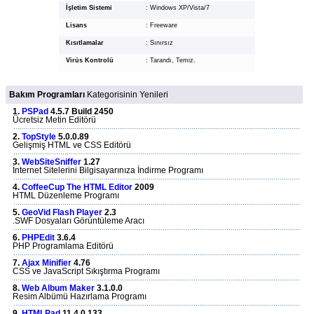
İşletim Sistemi
:
Windows XP/Vista/7
Lisans
:
Freeware
Kısıtlamalar
:
Sınırsız
Virüs Kontrolü
:
Tarandı, Temiz.
Bakım Programları
Kategorisinin Yenileri
1.
PSPad
4.5.7 Build 2450
Ücretsiz Metin Editörü
2.
TopStyle
5.0.0.89
Gelişmiş HTML ve CSS Editörü
3.
WebSiteSniffer
1.27
İnternet Sitelerini Bilgisayarınıza İndirme Programı
4.
CoffeeCup The HTML Editor
2009
HTML Düzenleme Programı
5.
GeoVid Flash Player
2.3
.SWF Dosyaları Görüntüleme Aracı
6.
PHPEdit
3.6.4
PHP Programlama Editörü
7.
Ajax Minifier
4.76
CSS ve JavaScript Sıkıştırma Programı
8.
Web Album Maker
3.1.0.0
Resim Albümü Hazırlama Programı
9.
HTMLPad
11.4.0.133