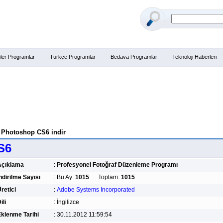
ler Programlar
Türkçe Programlar
Bedava Programlar
Teknoloji Haberleri
Photoshop CS6 indir
S6
Açıklama
:
Profesyonel Fotoğraf Düzenleme Programı
ndirilme Sayısı
:
Bu Ay:
1015
Toplam:
1015
retici
:
Adobe Systems Incorporated
ili
:
İngilizce
klenme Tarihi
:
30.11.2012 11:59:54