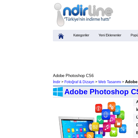
Kategoriler
Yeni Eklenenler
Popü
Adobe Photoshop CS6
Adobe 
İndir
>
Fotoğraf & Dizayn
>
Web Tasarımı
>
Adobe Photoshop C
İ
Ü
D
E