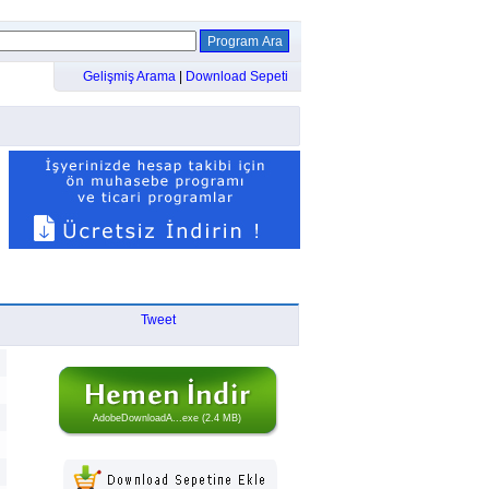
Gelişmiş Arama
|
Download Sepeti
Tweet
AdobeDownloadA...exe (2.4 MB)