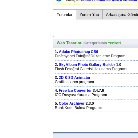
öneriliyor.
Yorumlar
Yorum Yap
Arkadaşına Gönd
Web Tasarımı
Kategorisinin
Yenileri
1.
Adobe Photoshop CS6
Profesyonel Fotoğraf Düzenleme Programı
2.
SkyAlbum Photo Gallery Builder
1.0
Flash Fotoğraf Galerisi Hazırlama Programı
3.
2D & 3D Animator
Grafik tasarım programı
4.
Free Ico Converter
3.4.7.6
ICO Dosyası Yaratma Programı
5.
Color Archiver
2.3.0
Renk Kodu Bulma Programı