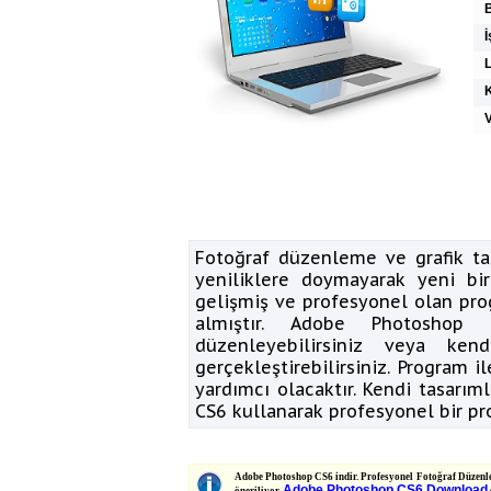
İ
K
V
Fotoğraf düzenleme ve grafik t
yeniliklere doymayarak yeni bir
gelişmiş ve profesyonel olan pr
almıştır. Adobe Photoshop 
düzenleyebilirsiniz veya ke
gerçekleştirebilirsiniz. Program 
yardımcı olacaktır. Kendi tasarı
CS6 kullanarak profesyonel bir pr
Adobe Photoshop CS6 indir. Profesyonel Fotoğraf Düzenle
Adobe Photoshop CS6 Download