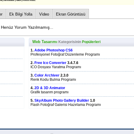
sayfasından yükleyebilirsiniz.
er
Ek Bilgi Yolla
Video
Ekran Görüntüsü
Henüz Yorum Yazılmamış...
Web Tasarımı
Kategorisinin
Popülerleri
1.
Adobe Photoshop CS6
Profesyonel Fotoğraf Düzenleme Programı
2.
Free Ico Converter
3.4.7.6
ICO Dosyası Yaratma Programı
3.
Color Archiver
2.3.0
Renk Kodu Bulma Programı
4.
2D & 3D Animator
Grafik tasarım programı
5.
SkyAlbum Photo Gallery Builder
1.0
Flash Fotoğraf Galerisi Hazırlama Programı