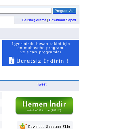
Gelişmiş Arama
|
Download Sepeti
Tweet
unlocker1.8.9....rar (970 KB)