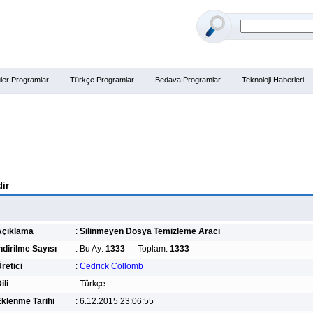
ler Programlar
Türkçe Programlar
Bedava Programlar
Teknoloji Haberleri
dir
Açıklama
:
Silinmeyen Dosya Temizleme Aracı
ndirilme Sayısı
:
Bu Ay:
1333
Toplam:
1333
retici
:
Cedrick Collomb
ili
:
Türkçe
klenme Tarihi
:
6.12.2015 23:06:55