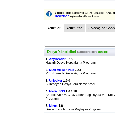
Unlocker indir. Silinmeyen Dosya Temizleme Aracı arı
Download
sayfasından yükleyebilirsiniz.
Yorumlar
Yorum Yap
Arkadaşına Gönd
Dosya Yöneticileri
Kategorisinin
Yenileri
1.
AnyReader
3.15
Hasarlı Dosya Kopyalama Programı
2.
MDB Viewer Plus
2.63
MDB Uzantılı Dosya Açma Programı
3.
Unlocker
1.9.0
Silinmeyen Dosya Temizleme Aracı
4.
Media SOS
1.0.1.18
Android ve iOS Cihazlardan Bilgisayara Veri Ko
Programı
5.
Minus
1.8
Dosya Depolama ve Paylaşım Programı