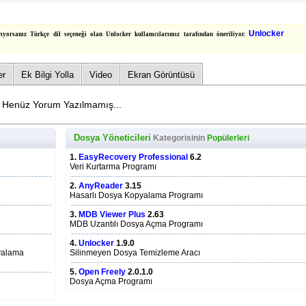
Unlocker
yorsanız Türkçe dil seçeneği olan Unlocker kullanıcılarımız tarafından öneriliyor.
er
Ek Bilgi Yolla
Video
Ekran Görüntüsü
Henüz Yorum Yazılmamış...
Dosya Yöneticileri
Kategorisinin
Popülerleri
1.
EasyRecovery Professional
6.2
Veri Kurtarma Programı
2.
AnyReader
3.15
Hasarlı Dosya Kopyalama Programı
3.
MDB Viewer Plus
2.63
MDB Uzantılı Dosya Açma Programı
4.
Unlocker
1.9.0
pyalama
Silinmeyen Dosya Temizleme Aracı
5.
Open Freely
2.0.1.0
Dosya Açma Programı