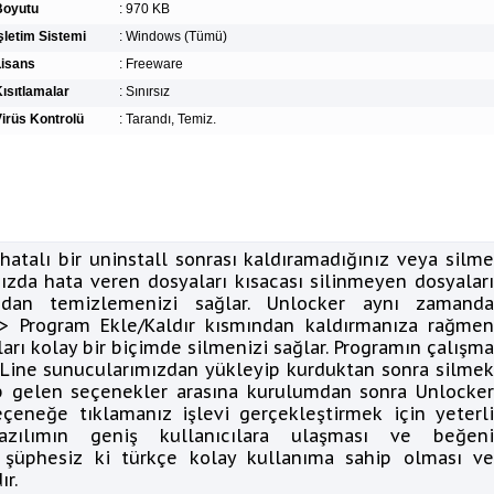
Boyutu
:
970 KB
şletim Sistemi
:
Windows (Tümü)
Lisans
:
Freeware
ısıtlamalar
:
Sınırsız
irüs Kontrolü
:
Tarandı, Temiz.
 hatalı bir uninstall sonrası kaldıramadığınız veya silme
nızda hata veren dosyaları kısacası silinmeyen dosyaları
nızdan temizlemenizi sağlar. Unlocker aynı zamanda
 > Program Ekle/Kaldır kısmından kaldırmanıza rağmen
arı kolay bir biçimde silmenizi sağlar. Programın çalışma
irLine sunucularımızdan yükleyip kurduktan sonra silmek
yıp gelen seçenekler arasına kurulumdan sonra Unlocker
çeneğe tıklamanız işlevi gerçekleştirmek için yeterli
 yazılımın geniş kullanıcılara ulaşması ve beğeni
 şüphesiz ki türkçe kolay kullanıma sahip olması ve
ır.