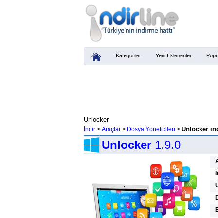
Kategoriler
Yeni Eklenenler
Popü
Unlocker
Unlocker in
İndir
>
Araçlar
>
Dosya Yöneticileri
>
Unlocker
1.9.0
İ
Ü
D
E