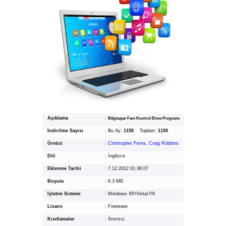
Açıklama
:
Bilgisayar Fanı Kontrol Etme Programı
İndirilme Sayısı
:
Bu Ay:
1150
Toplam:
1150
Üretici
:
Christopher Ferris, Craig Robbins
Dili
:
İngilizce
Eklenme Tarihi
:
7.12.2012 01:36:07
Boyutu
:
6.3 MB
İşletim Sistemi
:
Windows XP/Vista/7/8
Lisans
:
Freeware
Kısıtlamalar
:
Sınırsız