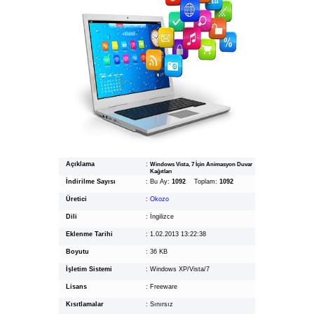
Açıklama
:
Windows Vista, 7 İçin Animasyon Duvar
Kağıtları
İndirilme Sayısı
:
Bu Ay:
1092
Toplam:
1092
Üretici
:
Okozo
Dili
:
İngilizce
Eklenme Tarihi
:
1.02.2013 13:22:38
Boyutu
:
36 KB
İşletim Sistemi
:
Windows XP/Vista/7
Lisans
:
Freeware
Kısıtlamalar
:
Sınırsız