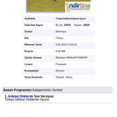
Açıklama
:
Türkçe İstikbal Göklerde Oyunu
İndirilme Sayısı
:
Bu Ay:
15919
Toplam:
15919
Üretici
:
Bilinmiyor
Dili
:
Türkçe
Eklenme Tarihi
:
2.01.2013 17:52:15
Boyutu
:
8.49 MB
İşletim Sistemi
:
Windows 98/Me/NT/2000/XP
Lisans
:
Freeware
Kısıtlamalar
:
Sınırsız
Virüs Kontrolü
:
Tarandı, Temiz.
Bakım Programları
Kategorisinin Yenileri
1.
İstikbal Göklerde
Son Versiyon
Türkçe İstikbal Göklerde Oyunu