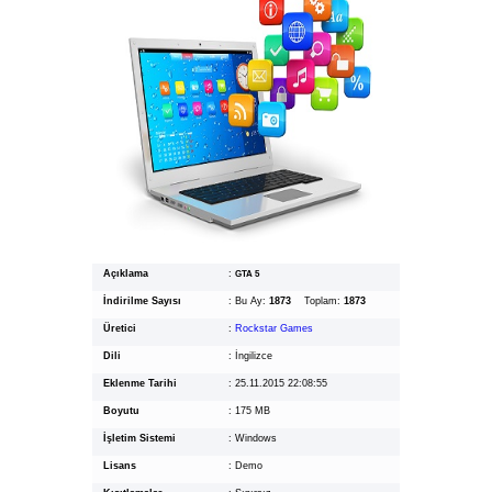
Açıklama
:
GTA 5
İndirilme Sayısı
:
Bu Ay:
1873
Toplam:
1873
Üretici
:
Rockstar Games
Dili
:
İngilizce
Eklenme Tarihi
:
25.11.2015 22:08:55
Boyutu
:
175 MB
İşletim Sistemi
:
Windows
Lisans
:
Demo