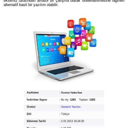
ekibimiz tarafından amatör bir çalışma olarak nitelendirilmesine rağmen
alternatif basit bir yazılım olabilir.
Açıklama
:
Ücretsiz Yalaka Saat
İndirilme Sayısı
:
Bu Ay:
1283
Toplam:
1283
Üretici
:
Sontech Yazılım
Dili
:
Türkçe
Eklenme Tarihi
:
2.01.2013 18:34:30