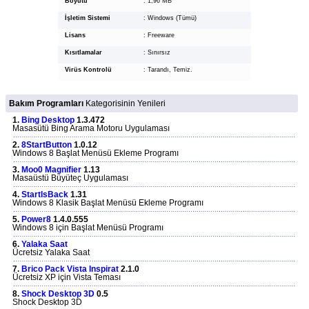
Boyutu
:
1,96 MB
İşletim Sistemi
:
Windows (Tümü)
Lisans
:
Freeware
Kısıtlamalar
:
Sınırsız
Virüs Kontrolü
:
Tarandı, Temiz.
Bakım Programları
Kategorisinin Yenileri
1.
Bing Desktop
1.3.472
Masasütü Bing Arama Motoru Uygulaması
2.
8StartButton
1.0.12
Windows 8 Başlat Menüsü Ekleme Programı
3.
Moo0 Magnifier
1.13
Masaüstü Büyüteç Uygulaması
4.
StartIsBack
1.31
Windows 8 Klasik Başlat Menüsü Ekleme Programı
5.
Power8
1.4.0.555
Windows 8 için Başlat Menüsü Programı
6.
Yalaka Saat
Ücretsiz Yalaka Saat
7.
Brico Pack Vista Inspirat
2.1.0
Ücretsiz XP için Vista Teması
8.
Shock Desktop 3D
0.5
Shock Desktop 3D