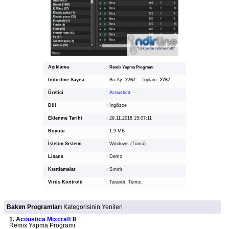
Açıklama
:
Remix Yapma Programı
İndirilme Sayısı
:
Bu Ay:
2767
Toplam:
2767
Üretici
:
Acoustica
Dili
:
İngilizce
Eklenme Tarihi
:
29.11.2018 15:07:11
Boyutu
:
1.9 MB
İşletim Sistemi
:
Windows (Tümü)
Lisans
:
Demo
Kısıtlamalar
:
Sınırlı
Virüs Kontrolü
:
Tarandı, Temiz.
Bakım Programları
Kategorisinin Yenileri
1.
Acoustica Mixcraft
8
Remix Yapma Programı