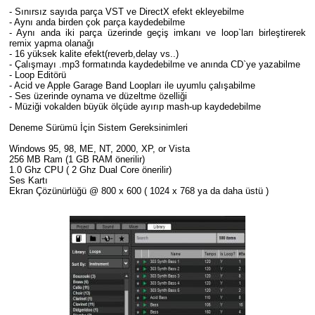
- Sınırsız sayıda parça VST ve DirectX efekt ekleyebilme
- Aynı anda birden çok parça kaydedebilme
- Aynı anda iki parça üzerinde geçiş imkanı ve loop`ları birleştirerek
remix yapma olanağı
- 16 yüksek kalite efekt(reverb,delay vs..)
- Çalışmayı .mp3 formatında kaydedebilme ve anında CD`ye yazabilme
- Loop Editörü
- Acid ve Apple Garage Band Loopları ile uyumlu çalışabilme
- Ses üzerinde oynama ve düzeltme özelliği
- Müziği vokalden büyük ölçüde ayırıp mash-up kaydedebilme
Deneme Sürümü İçin Sistem Gereksinimleri
Windows 95, 98, ME, NT, 2000, XP, or Vista
256 MB Ram (1 GB RAM önerilir)
1.0 Ghz CPU ( 2 Ghz Dual Core önerilir)
Ses Kartı
Ekran Çözünürlüğü @ 800 x 600 ( 1024 x 768 ya da daha üstü )