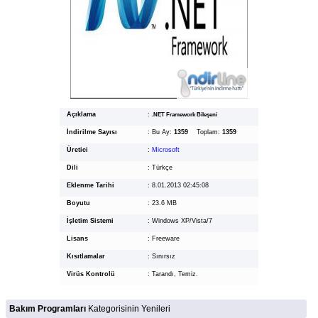
Açıklama
:
.NET Framework Bileşeni
İndirilme Sayısı
:
Bu Ay:
1359
Toplam:
1359
Üretici
:
Microsoft
Dili
:
Türkçe
Eklenme Tarihi
:
8.01.2013 02:45:08
Boyutu
:
23.6 MB
İşletim Sistemi
:
Windows XP/Vista/7
Lisans
:
Freeware
Kısıtlamalar
:
Sınırsız
Virüs Kontrolü
:
Tarandı, Temiz.
Bakım Programları
Kategorisinin Yenileri