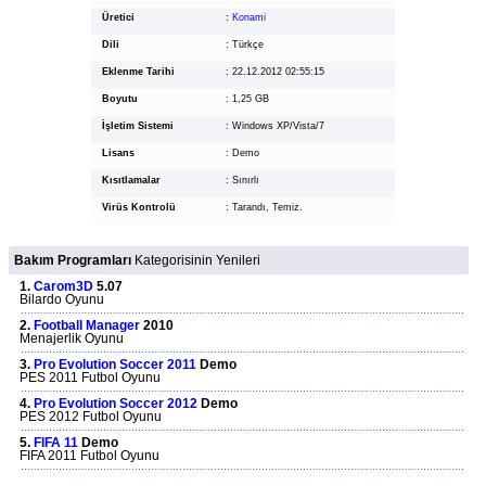
Üretici
:
Konami
Dili
:
Türkçe
Eklenme Tarihi
:
22.12.2012 02:55:15
Boyutu
:
1,25 GB
İşletim Sistemi
:
Windows XP/Vista/7
Lisans
:
Demo
Kısıtlamalar
:
Sınırlı
Virüs Kontrolü
:
Tarandı, Temiz.
Bakım Programları
Kategorisinin Yenileri
1.
Carom3D
5.07
Bilardo Oyunu
2.
Football Manager
2010
Menajerlik Oyunu
3.
Pro Evolution Soccer 2011
Demo
PES 2011 Futbol Oyunu
4.
Pro Evolution Soccer 2012
Demo
PES 2012 Futbol Oyunu
5.
FIFA 11
Demo
FIFA 2011 Futbol Oyunu