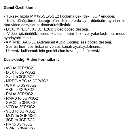
Genel Özellikleri :
- Yüksek hızda MMX/SSE/SSE2 kodlama çekirdekli 3GP encoder.
- Toplu dönüştürme desteği. Yani, tek seferde aynı dönüşüm ayarları ile
tüm video dosyalarını dönüştürebilirsiniz.
- DivX, MPEG4, XviD, H.263: video codec desteği.
- Video çözünürlük, video kalitesi, kare hızı ve yakınlaştırma modu
ayarlayabilirsiniz.
- AMR-NB, AAC-LC (Advanced Audio Coding) ses codec desteği.
- Ses bit hızı, ses frekansı ve ses kanalı ayarlayabilirsiniz.
- Ücretsiz kullanmak için gerekli olan kayıt işlemi ücretsiz.
Desteklediği Video Formatları :
- AVI to 3GP/3G2
- DivX to 3GP/3G2
- Xvid to 3GP/3G2
- MPEG/MPG to 3GP/3G2
- WMV to 3GP/3G2
- ASF to 3GP/3G2
- RM to 3GP/3G2
- RMVB to 3GP/3G2
- SVCD to 3GP/3G2
- VCD to 3GP/3G2
- VOB to 3GP/3G2
- MOV to 3GP/3G2
- 3GP to 3GP/3G2
- Flv to 3GP/3G2
- SWF to 3GP/3G2