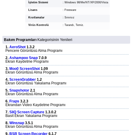
İşletim Sistemi
:
Windows 98/Me/NT/XP/2000/Vista
Lisans
:
Freeware
Kısıtlamalar
:
Sınırsız
Virüs Kontrolü
:
Tarandı, Temiz.
Bakım Programları
Kategorisinin Yenileri
1.
AeroShot
1.3.2
Pencere Görüntüsü Alma Programı
2.
Ashampoo Snap
7.0.9
Ekran Kaydetme Programı
3.
Moo0 ScreenShot
1.09
Ekran Görüntüsü Alma Programı
4.
ScreenGrabber
1.2
Ekran Görüntüsü Yakalama Programı
5.
Snapshotor
2.1
Ekran Görüntüsü Alma Programı
6.
Fraps
3.2.3
Ekrandan Video Kaydetme Programı
7.
SliQ Screen Capture
1.3.0.2
Basit Ekran Yakalama Programı
8.
Winsnap
3.5.1
Ekran Görüntüsü Alma Programı
9.
BSR Screen Recorder
6.1.7