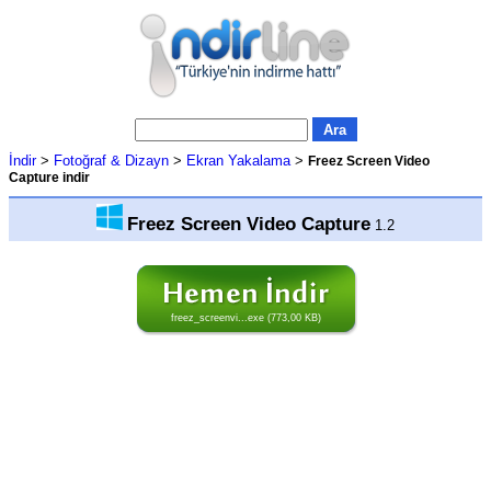
İndir
>
Fotoğraf & Dizayn
>
Ekran Yakalama
>
Freez Screen Video
Capture indir
Freez Screen Video Capture
1.2
freez_screenvi...exe (773,00 KB)