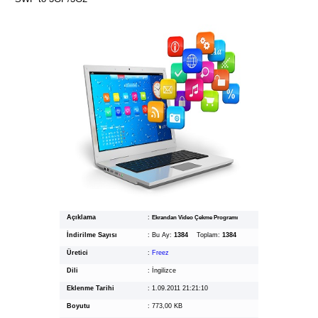
Açıklama
:
Ekrandan Video Çekme Programı
İndirilme Sayısı
:
Bu Ay:
1384
Toplam:
1384
Üretici
:
Freez
Dili
:
İngilizce
Eklenme Tarihi
:
1.09.2011 21:21:10
Boyutu
:
773,00 KB