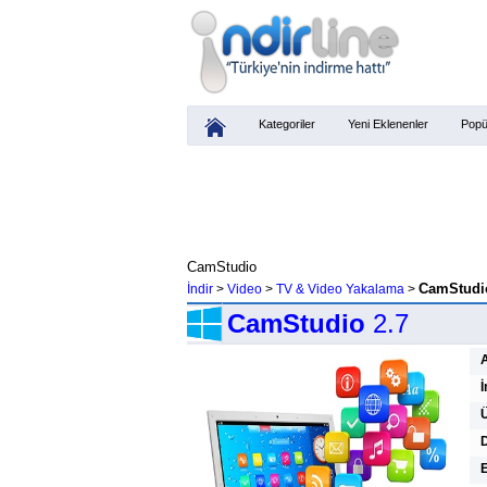
Kategoriler
Yeni Eklenenler
Popü
CamStudio
CamStudio
İndir
>
Video
>
TV & Video Yakalama
>
CamStudio
2.7
İ
Ü
D
E