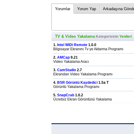
Yorumlar
Yorum Yap
Arkadaşına Gönd
TV & Video Yakalama
Kategorisinin
Yenileri
1.
Intel WiDi Remote
1.0.0
Bilgisayar Ekranını Tv ye Aktarma Programı
2.
AMCap
9.21
Video Yakalama Aracı
3.
CamStudio
2.7
Ekrandan Video Yakalama Programı
4.
BSR Görüntü Kaydedici
1.5a T
Görüntü Yakalama Programı
5.
SnapCrab
1.0.2
Ücretsiz Ekran Görüntüsü Yakalama