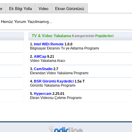
er
Ek Bilgi Yolla
Video
Ekran Görüntüsü
Henüz Yorum Yazılmamış...
TV & Video Yakalama
Kategorisinin
Popülerleri
1.
Intel WiDi Remote
1.0.0
Bilgisayar Ekranını Tv ye Aktarma Programı
2.
AMCap
9.21
Video Yakalama Aracı
3.
CamStudio
2.7
Ekrandan Video Yakalama Programı
4.
BSR Görüntü Kaydedici
1.5a T
Görüntü Yakalama Programı
5.
Hypercam
2.25.01
Ekran Videosu Çekme Programı