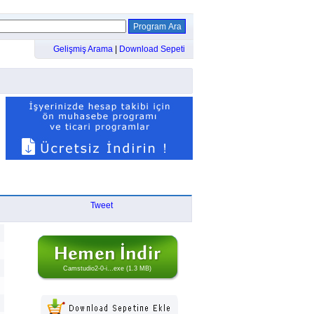
Gelişmiş Arama
|
Download Sepeti
Tweet
Camstudio2-0-i...exe (1.3 MB)