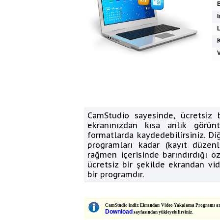
İ
K
V
CamStudio sayesinde, ücretsiz b
ekranınızdan kısa anlık görüntü
formatlarda kaydedebilirsiniz. 
programları kadar (kayıt düzen
rağmen içerisinde barındırdığı öz
ücretsiz bir şekilde ekrandan vid
bir programdır.
CamStudio indir. Ekrandan Video Yakalama Programı arıyo
Download
sayfasından yükleyebilirsiniz.