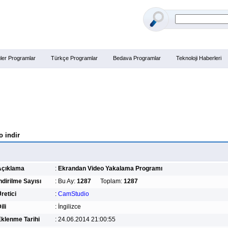
ler Programlar
Türkçe Programlar
Bedava Programlar
Teknoloji Haberleri
 indir
Açıklama
:
Ekrandan Video Yakalama Programı
ndirilme Sayısı
:
Bu Ay:
1287
Toplam:
1287
retici
:
CamStudio
ili
:
İngilizce
klenme Tarihi
:
24.06.2014 21:00:55