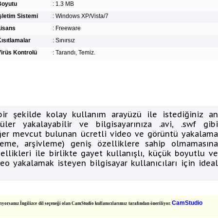
Boyutu
:
1.3 MB
şletim Sistemi
:
Windows XP/Vista/7
Lisans
:
Freeware
ısıtlamalar
:
Sınırsız
irüs Kontrolü
:
Tarandı, Temiz.
ir şekilde kolay kullanım arayüzü ile istediğiniz an
ler yakalayabilir ve bilgisayarınıza .avi, .swf gibi
Diğer mevcut bulunan ücretli video ve görüntü yakalama
leme, arşivleme) geniş özelliklere sahip olmamasına
ellikleri ile birlikte gayet kullanışlı, küçük boyutlu ve
eo yakalamak isteyen bilgisayar kullanıcıları için ideal
CamStudio
rsanız İngilizce dil seçeneği olan CamStudio kullanıcılarımız tarafından öneriliyor.