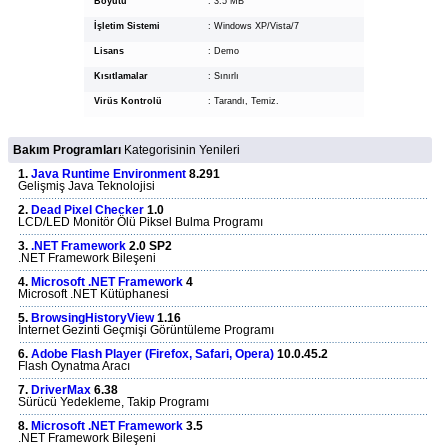
Boyutu
:
3.5 MB
İşletim Sistemi
:
Windows XP/Vista/7
Lisans
:
Demo
Kısıtlamalar
:
Sınırlı
Virüs Kontrolü
:
Tarandı, Temiz.
Bakım Programları
Kategorisinin Yenileri
1.
Java Runtime Environment
8.291
Gelişmiş Java Teknolojisi
2.
Dead Pixel Checker
1.0
LCD/LED Monitör Ölü Piksel Bulma Programı
3.
.NET Framework
2.0 SP2
.NET Framework Bileşeni
4.
Microsoft .NET Framework
4
Microsoft .NET Kütüphanesi
5.
BrowsingHistoryView
1.16
İnternet Gezinti Geçmişi Görüntüleme Programı
6.
Adobe Flash Player (Firefox, Safari, Opera)
10.0.45.2
Flash Oynatma Aracı
7.
DriverMax
6.38
Sürücü Yedekleme, Takip Programı
8.
Microsoft .NET Framework
3.5
.NET Framework Bileşeni