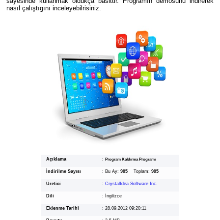
sayesinde kullanmak oldukça basittir. Programın demosunu indirerek
nasıl çalıştıgını inceleyebilrisiniz.
Açıklama
:
Program Kaldırma Programı
İndirilme Sayısı
:
Bu Ay:
905
Toplam:
905
Üretici
:
CrystalIdea Software Inc.
Dili
:
İngilizce
Eklenme Tarihi
:
28.09.2012 09:20:11