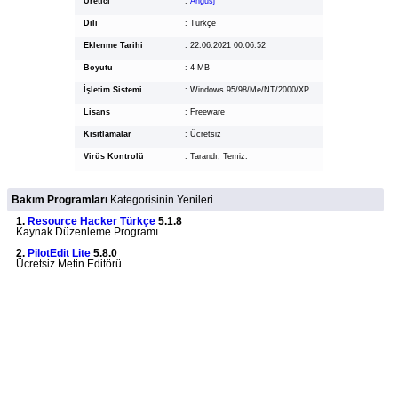
Üretici
:
Angusj
Dili
:
Türkçe
Eklenme Tarihi
:
22.06.2021 00:06:52
Boyutu
:
4 MB
İşletim Sistemi
:
Windows 95/98/Me/NT/2000/XP
Lisans
:
Freeware
Kısıtlamalar
:
Ücretsiz
Virüs Kontrolü
:
Tarandı, Temiz.
Bakım Programları
Kategorisinin Yenileri
1.
Resource Hacker Türkçe
5.1.8
Kaynak Düzenleme Programı
2.
PilotEdit Lite
5.8.0
Ücretsiz Metin Editörü