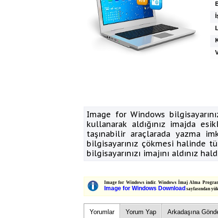
İ
K
V
Image for Windows bilgisayarını
kullanarak aldığınız imajda esi
taşınabilir araçlarada yazma i
bilgisayarınız çökmesi halinde tü
bilgisayarınızı imajını aldınız ha
Image for Windows indir. Windows İmaj Alma Programı a
Image for Windows Download
sayfasından yükl
Yorumlar
Yorum Yap
Arkadaşına Gönd