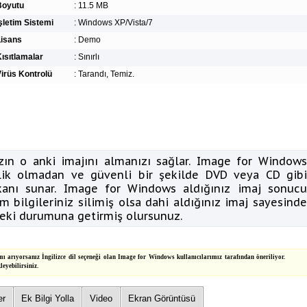
Boyutu
:
11.5 MB
şletim Sistemi
:
Windows XP/Vista/7
Lisans
:
Demo
ısıtlamalar
:
Sınırlı
irüs Kontrolü
:
Tarandı, Temiz.
zın o anki imajını almanızı sağlar. Image for Windows
klik olmadan ve güvenli bir şekilde DVD veya CD gibi
mkanı sunar. Image for Windows aldığınız imaj sonucu
m bilgileriniz silimiş olsa dahi aldığınız imaj sayesinde
ldeki durumuna getirmiş olursunuz.
rıyorsanız İngilizce dil seçeneği olan Image for Windows kullanıcılarımız tarafından öneriliyor.
eyebilirsiniz.
er
Ek Bilgi Yolla
Video
Ekran Görüntüsü