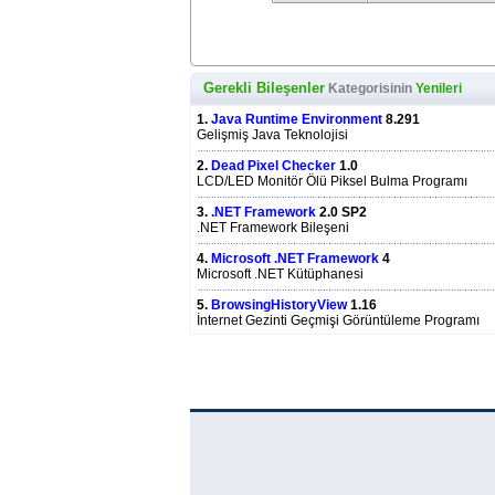
Gerekli Bileşenler
Kategorisinin
Yenileri
1.
Java Runtime Environment
8.291
Gelişmiş Java Teknolojisi
2.
Dead Pixel Checker
1.0
LCD/LED Monitör Ölü Piksel Bulma Programı
3.
.NET Framework
2.0 SP2
.NET Framework Bileşeni
4.
Microsoft .NET Framework
4
Microsoft .NET Kütüphanesi
5.
BrowsingHistoryView
1.16
İnternet Gezinti Geçmişi Görüntüleme Programı