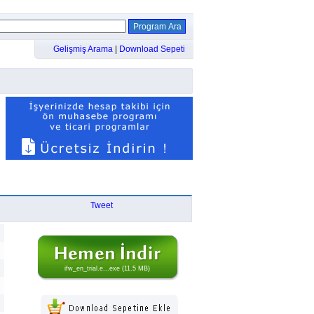
Gelişmiş Arama
|
Download Sepeti
Tweet
ifw_en_trial.e...exe (11.5 MB)