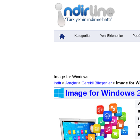
Kategoriler
Yeni Eklenenler
Popü
Image for Windows
Image for W
İndir
>
Araçlar
>
Gerekli Bileşenler
>
Image for Windows
2
İ
Ü
D
E