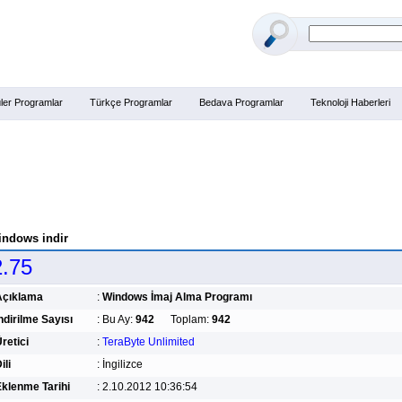
ler Programlar
Türkçe Programlar
Bedava Programlar
Teknoloji Haberleri
indows indir
.75
Açıklama
:
Windows İmaj Alma Programı
ndirilme Sayısı
:
Bu Ay:
942
Toplam:
942
retici
:
TeraByte Unlimited
ili
:
İngilizce
klenme Tarihi
:
2.10.2012 10:36:54