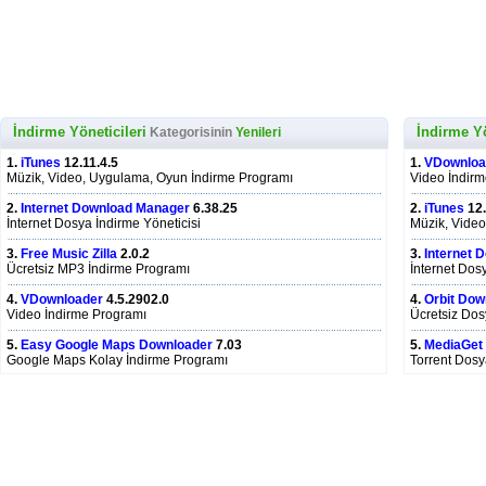
İndirme Yöneticileri
İndirme Yö
Kategorisinin
Yenileri
1.
iTunes
12.11.4.5
1.
VDownloa
Müzik, Video, Uygulama, Oyun İndirme Programı
Video İndir
2.
Internet Download Manager
6.38.25
2.
iTunes
12.
İnternet Dosya İndirme Yöneticisi
Müzik, Vide
3.
Free Music Zilla
2.0.2
3.
Internet 
Ücretsiz MP3 İndirme Programı
İnternet Dos
4.
VDownloader
4.5.2902.0
4.
Orbit Dow
Video İndirme Programı
Ücretsiz Dos
5.
Easy Google Maps Downloader
7.03
5.
MediaGet
Google Maps Kolay İndirme Programı
Torrent Dosy