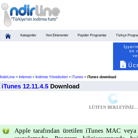
Kategoriler
Yeni Eklenenler
Popüler Programlar
Türkçe Progra
İndirLine
>
Internet
>
İndirme Yöneticileri
>
iTunes
>
iTunes download
iTunes 12.11.4.5
Download
LÜTFEN BEKLEYİNİZ...
Apple tarafından üretilen iTunes MAC veya P