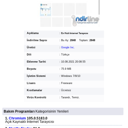
Açıklama
:
En Hızlı Internet Tarayıcısı
İndirilme Sayısı
:
Bu Ay:
2848
Toplam:
2848
Üretici
:
Google Inc.
Dili
:
Türkçe
Eklenme Tarihi
:
10.08.2021 20:08:55
Boyutu
:
75.9 MB
İşletim Sistemi
:
Windows 7/8/10
Lisans
:
Freeware
Kısıtlamalar
:
Ücretsiz
Virüs Kontrolü
:
Tarandı, Temiz.
Bakım Programları
Kategorisinin Yenileri
1.
Chromium
105.0.5183.0
Açık Kaynaklı İnternet Tarayıcısı