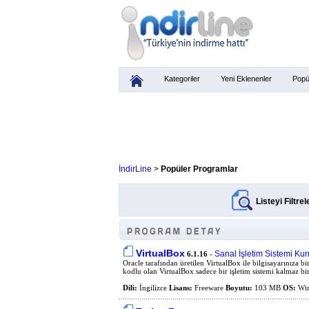
Kategoriler
Yeni Eklenenler
Popü
İndirLine
>
Popüler Programlar
Listeyi Filtrel
VirtualBox
Sanal İşletim Sistemi Ku
6.1.16
-
Oracle tarafından üretilen VirtualBox ile bilgisayarınıza b
kodlu olan VirtualBox sadece bir işletim sistemi kalmaz bir 
Dili:
İngilizce
Lisans:
Freeware
Boyutu:
103 MB
OS:
Win