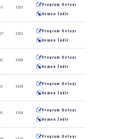
11
1321
:17
1321
42
1320
51
1320
01
1319