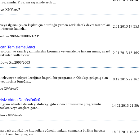
30.12.2012 14:54
ogramıdır. Program sayesinde artık ...
ws XP/Vista/7
 veya ilgisini çeken kişiler için oturduğu yerden zevk alarak devre tasarımları
2.01.2013 17:35:
ücretsiz kaliteli...
ndows 98/Me/2000/NT/XP
ucan Temizleme Aracı
n solucan ve zararlı yazılımlardan korunma ve temizleme imkanı sunan, avast!
2.01.2013 18:46:
afından kullanıcıları...
dows Xp/2000/2003
n televizyon izleyebileceğiniz başarılı bir programdır. Oldukça gelişmiş olan
9.12.2015 22:16:
yebilirsiniz örneğin...
s XP/Vista/7
etsiz Video Dönüştürücü
program adından da anlaşılabileceği gibi video dönüştürme programıdır.
14.02.2013 21:59
azlara veya araçlara göre...
ows XP/Vista/7
ına basit arayüzü ile kısayolları yönetim imkanı sunmakla birlikte ücretsiz
18.07.2011 19:32
adır. Launcher program...