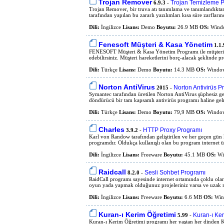
Trojan Remover
Trojan Temizleme 
6.9.3
-
Trojan Remover, bir truva atı tanımlama ve tanımlandıktan
tarafından yapılan bu zararlı yazılımları kısa süre zarfları
Dili:
İngilizce
Lisans:
Demo
Boyutu:
26.9 MB
OS:
Wind
Fenesoft Müşteri & Kasa Yönetim
1.1.
FENESOFT Müşteri & Kasa Yönetim Programı ile müşteri ve
edebilirsiniz. Müşteri hareketlerini borç-alacak şeklinde 
Dili:
Türkçe
Lisans:
Demo
Boyutu:
14.3 MB
OS:
Window
Norton AntiVirus
Norton Antivirüs P
2015
-
Symantec tarafından üretilen Norton AntiVirus şüphesiz geliş
döndürücü bir tam kapsamlı antivirüs programı haline gelm
Dili:
Türkçe
Lisans:
Demo
Boyutu:
79,9 MB
OS:
Window
Charles
HTTP Proxy Programı
3.9.2
-
Karl von Randow tarafından geliştirilen ve her geçen gün
programdır. Oldukça kullanışlı olan bu program internet üz
Dili:
İngilizce
Lisans:
Freeware
Boyutu:
45.1 MB
OS:
Win
Raidcall
Sesli Sohbet Programı
8.2.0
-
RaidCall programı sayesinde internet ortamında çoklu olara
oyun yada yapmak olduğunuz projeleriniz varsa ve uzak m
Dili:
İngilizce
Lisans:
Freeware
Boyutu:
6.6 MB
OS:
Win
Kuran-ı Kerim Öğretimi
Kuran-ı Ke
5.99
-
Kuran-ı Kerim Öğretimi programı her yaştan her dinden K