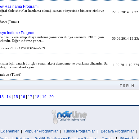
how Hazırlama Programı
oğraf slide show'lar hazılama olanağı sunan bünyesinde binlerce efekt ve
27.06.2014 02:22
..
dows (Tümü)
osya İndirme Programı
cü özelliklere sahip dosya indirme yöneticisi dünya üzerinde 190 milyon
30.06.2014 13:23
ektedir. Diğer indirme yönet...
dows 2000/XP/2003/Vista/7/NT
iler için yararlı bir işlev sunan akort denetleme ve ayarlama cihazıdır. Bu
1.09.2011 19:27:
lduğu zaman akort ayarı...
ndows (Tümü)
13
|
14
|
15
|
16
|
17
|
18
|
19
|
20
|
 Eklenenler
|
Popüler Programlar
|
Türkçe Programlar
|
Bedava Programlar
|
Twitter
|
Reklam
|
Gizlilik Politikası ve Kullanım Şartları
|
Yardım
|
Siteniz İçin