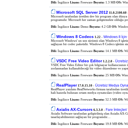
Dili:
İngilizce
Lisans:
Freeware
Boyutu:
1.3 MB
OS:
Wind
Microsoft SQL Server 2012
11.0.2100.60
Microsoft tarafından üretilen dev bir program olan dünya g
programıdır. Microsoft her zaman geliştirmekte olduğu p
Dili:
İngilizce
Lisans:
Demo
Boyutu:
4.2 GB
OS:
Windows
Windows 8 Codecs
Windows 8 İçin
1.22
-
Microsoft Windows' un son sürümü olan Windows 8 işletim s
sağlayan bir codec paketidir. Windows 8 Codecs işletim si
Dili:
İngilizce
Lisans:
Freeware
Boyutu:
14.1 MB
OS:
Wi
VSDC Free Video Editor
Ücretsi
1.2.2.0
-
VSDC Free Video Editor bir çok bilgisayar kullanıcısının 
zorlanmadan kullanabileceği bir video düzenleme ve yapma
Dili:
İngilizce
Lisans:
Freeware
Boyutu:
25 MB
OS:
Wind
RealPlayer
Ücretsiz Medya Oynat
17.0.15.10
-
RealPlayer yazılımı RealNetworks firması tarafından üretil
hali hazırda bulunan ortam medya oynatıcıları (video oynat
Dili:
İngilizce
Lisans:
Freeware
Boyutu:
52.5 MB
OS:
Wi
Axialis AX-Cursors
Fare İmleçler
6.3.3.0
-
Axialis Software tarafından geliştirilmiş olan Axialis AX-C
tasarlayabilmenizi sağlayan bir programdır....
Dili:
İngilizce
Lisans:
Freeware
Boyutu:
19.8 MB
OS:
Wi