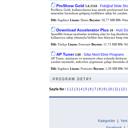
ProShow Gold
Fotoğraf Slide S
5.0.3310
-
ProShow Gold, kullanıcılarına kısa sürede profesyonel fot
tasarımlar barındıran gelişmiş özelliklere sahip bir yazılım.
Dili:
İngilizce
Lisans:
Demo
Boyutu:
18,77 MB
OS:
Win
Download Accelerator Plus
Hızlı D
10
-
SpeedBit firması tarafından üretilmiş olan bu baş döndürü
kullanıcıya sahip olmasıyla birlikte tüm dünyaya hitap etm
Dili:
Türkçe
Lisans:
Freeware
Boyutu:
11.73 MB
OS:
Win
AP Tuner
Gitar Akort Etme Programı
3.08
-
AP Tuner, müzisyen ve müzisyen olma yolunda ilerleyen kiş
yazılım sayesinde, mikrofon aygıtınızın çalışır durumda o
Dili:
İngilizce
Lisans:
Freeware
Boyutu:
1,30 MB
OS:
Wi
Sayfa No :
1
|
2
|
3
|
4
|
5
|
6
|
7
|
8
|
9
|
10
|
11
|
12
|
Kategoriler
|
Yeni
Facebook
|