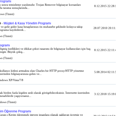
Programı
 sonra temizleme yazılımıdır. Trojan Remover bilgisayar korsanları
8.12.2015 22:28:
nda tarama sonuçlarında...
ows (Tümü)
Müşteri & Kasa Yönetim Programı
9
-
 gelir gider kasa hesaplarınızı ön muhasebe şeklinde kolayca takip
28.07.2010 20:11
programa kaydederek...
s (Tümü)
rogramı
miş özellikleri ve dikkat çekici tasarımı ile bilgisayar kullanıcıları için baş
8.12.2015 22:11:
iştir. Büyük çekiş...
s (Tümü)
 kullanıcı kitlesi artmakta olan Charles bir HTTP proxy/HTTP yönetme
5.08.2014 02:11:
erinden bilgisayarınıza gelen ve...
dows XP/Vista/7/8
k birden fazla kişiden sesli olarak görüşebileceksiniz. İnternette üzerinden
3.12.2018 15:19:
esafelerde yaşıyorsanız...
dows (Tümü)
rim Öğrenme Programı
uran-ı Kerim öğrenmek isteyen insanlara olanak sağlayan ücretsiz ve