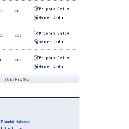
:30
1308
:27
1304
03
1303
Teknoloji Haberleri
|
Bize Ulaşın