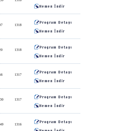
:39
1318
07
1318
20
1318
56
1317
:30
1317
:49
1316