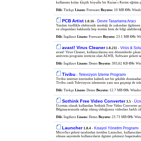
kullanımı kolay küçük boyutlu bir Kuran-ı Kerim eğitim pr
Dili:
Türkçe
Lisans:
Freeware
Boyutu:
10 MB
OS:
Windo
PCB Artist
Devre Tasarlama Aracı
1.0.16
-
Yazılım özellikle elektronik mesleği ile yakından ilgilenen
ve oluşumları hakkında hep üretim hem de bilgi alabileceği 
Dili:
İngilizce
Lisans:
Freeware
Boyutu:
23.1 MB
OS:
Wi
avast! Virus Cleaner
Virüs & Sol
1.0.211
-
avast! Virus Cleaner, kullanıcılarına son dönemlerde çıka
antivirüs programı üreticisi olan ALWIL Software şirketi tar
Dili:
İngilizce
Lisans:
Demo
Boyutu:
393,62 KB
OS:
Win
Tivibu
Televizyon İzleme Programı
-
Tivibu internet üzerinden kaliteli net bir şekilde donmada
Tivibu canlı Televizyon izlemenin yanı sıra geçmişi de izle
Dili:
Türkçe
Lisans:
Demo
Boyutu:
12.7 MB
OS:
Window
Sothink Free Video Converter
Ücr
3.5
-
Ücretsiz olarak kullanılan Sothink Free Video Converter 
Bilgisayarınızda sahip olmuş olduğunuz videoları farklı cih
Dili:
İngilizce
Lisans:
Demo
Boyutu:
23.73 MB
OS:
Wind
Launcher
Kısayol Yönetim Programı
1.8.4
-
MicroSys şirketi tarafından üretilen Launcher, kullanıcılar
olması sayesinde kullanıcıların ilgisini çekmeyi başarmakt