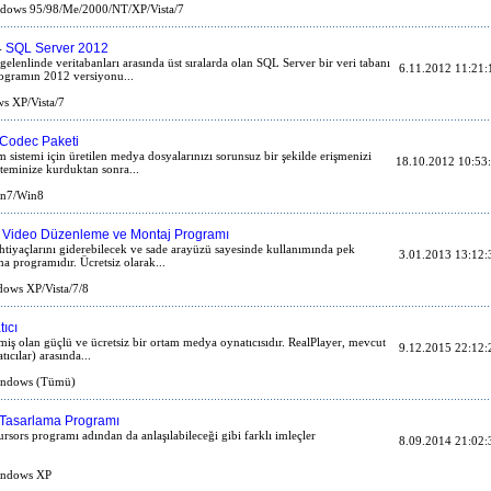
ows 95/98/Me/2000/NT/XP/Vista/7
SQL Server 2012
-
elenlinde veritabanları arasında üst sıralarda olan SQL Server bir veri tabanı
6.11.2012 11:21:
rogramın 2012 versiyonu...
 XP/Vista/7
 Codec Paketi
istemi için üretilen medya dosyalarınızı sorunsuz bir şekilde erişmenizi
18.10.2012 10:53
steminize kurduktan sonra...
n7/Win8
z Video Düzenleme ve Montaj Programı
ihtiyaçlarını giderebilecek ve sade arayüzü sayesinde kullanımında pek
3.01.2013 13:12:
 programıdır. Ücretsiz olarak...
ows XP/Vista/7/8
ıcı
miş olan güçlü ve ücretsiz bir ortam medya oynatıcısıdır. RealPlayer, mevcut
9.12.2015 22:12:
ıcılar) arasında...
ndows (Tümü)
i Tasarlama Programı
ursors programı adından da anlaşılabileceği gibi farklı imleçler
8.09.2014 21:02:
ndows XP