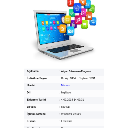
Açıklama
:
Altyazı Düzenleme Programı
İndirilme Sayısı
:
Bu Ay:
1834
Toplam:
1834
Üretici
:
Mironto
Dili
:
İngilizce
Eklenme Tarihi
:
4.09.2014 14:05:31
Boyutu
:
820 KB
İşletim Sistemi
:
Windows Vista/7
Lisans
:
Freeware