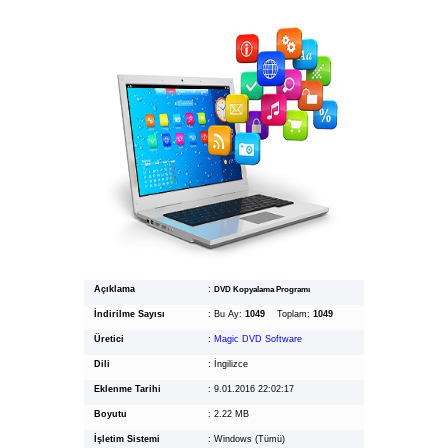
Açıklama
:
DVD Kopyalama Programı
İndirilme Sayısı
:
Bu Ay:
1049
Toplam:
1049
Üretici
:
Magic DVD Software
Dili
:
İngilizce
Eklenme Tarihi
:
9.01.2016 22:02:17
Boyutu
:
2.22 MB
İşletim Sistemi
:
Windows (Tümü)