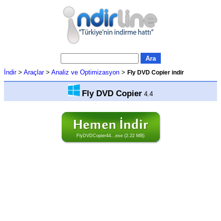
İndir
>
Araçlar
>
Analiz ve Optimizasyon
>
Fly DVD Copier indir
Fly DVD Copier
4.4
FlyDVDCopier44...exe (2.22 MB)