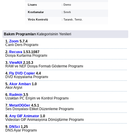
Lisans
:
Demo
Kısıtlamalar
:
Sınırlı
Virüs Kontrolü
:
Tarandı, Temiz.
Bakım Programları
Kategorisinin Yenileri
1.
Zoom
5.7.4
Canlı Ders Programı
2.
Recuva
1.53.1087
Dosya Kurtarma Programı
3.
ViewNX
2.10.3
RAW ve NEF Dosya Formatı Gösterme Programı
4.
Fly DVD Copier
4.4
DVD Kopyalama Programı
5.
Akor Ambarı
1.0
Akor Arşivi
6.
Radmin
3.5
Uzaktan PC Erişim ve Kontrol Programı
7.
MetatOGGer
4.5.1
Ses Dosyalası Etiket Düzenleme Programı
8.
Any GIF Animator
1.0
Videoları GIF Animasyona Dönüştürme Programı
9.
DNSci
1.25
DNS Ayar Programı