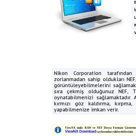
İ
K
V
Nikon Corporation tarafından 
zorlanmadan sahip oldukları NEF,
görüntüleyebilmelerini sağlamak
sıra çekmiş olduğunuz NEF, T
oynatabilmenizi sağlamaktadır.
kırmızı göz kaldırma, kırpma, 
yapabilmenize imkan verir.
ViewNX indir. RAW ve NEF Dosya Formatı Gösterme Pro
ViewNX Download
sayfasından yükleyebilirsiniz.