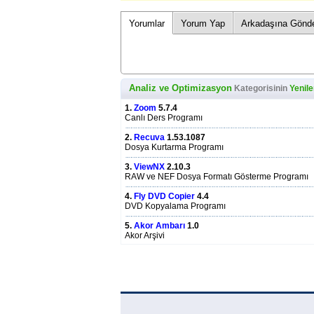
Yorumlar
Yorum Yap
Arkadaşına Gönd
Analiz ve Optimizasyon
Kategorisinin
Yenile
1.
Zoom
5.7.4
Canlı Ders Programı
2.
Recuva
1.53.1087
Dosya Kurtarma Programı
3.
ViewNX
2.10.3
RAW ve NEF Dosya Formatı Gösterme Programı
4.
Fly DVD Copier
4.4
DVD Kopyalama Programı
5.
Akor Ambarı
1.0
Akor Arşivi