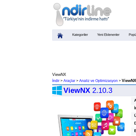
Kategoriler
Yeni Eklenenler
Popü
ViewNX
ViewNX
İndir
>
Araçlar
>
Analiz ve Optimizasyon
>
ViewNX
2.10.3
İ
Ü
D
E