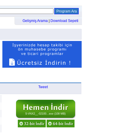
Gelişmiş Arama
|
Download Sepeti
Tweet
S-VNX2__-02100...exe (108 MB)