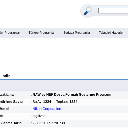
ler Programlar
Türkçe Programlar
Bedava Programlar
Teknoloji Haberleri
 indir
Açıklama
:
RAW ve NEF Dosya Formatı Gösterme Programı
ndirilme Sayısı
:
Bu Ay:
1224
Toplam:
1224
retici
:
Nikon Corporation
ili
:
İngilizce
klenme Tarihi
:
29.06.2017 22:01:38