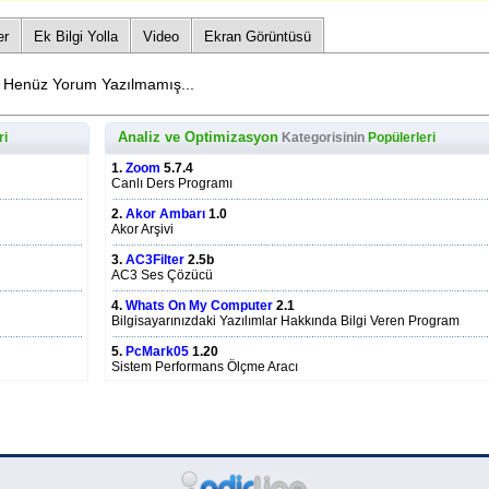
er
Ek Bilgi Yolla
Video
Ekran Görüntüsü
Henüz Yorum Yazılmamış...
Analiz ve Optimizasyon
ri
Kategorisinin
Popülerleri
1.
Zoom
5.7.4
Canlı Ders Programı
2.
Akor Ambarı
1.0
Akor Arşivi
3.
AC3Filter
2.5b
AC3 Ses Çözücü
4.
Whats On My Computer
2.1
Bilgisayarınızdaki Yazılımlar Hakkında Bilgi Veren Program
5.
PcMark05
1.20
Sistem Performans Ölçme Aracı