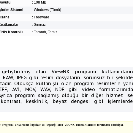
Boyutu
:
108 MB
şletim Sistemi
:
Windows (Tümü)
Lisans
:
Freeware
ısıtlamalar
:
Sınırsız
irüs Kontrolü
:
Tarandı, Temiz.
geliştirilmiş olan ViewNX programı kullanıcıların
 RAW, JPEG gibi resim dosyalarını sorunsuz bir şekilde
tadır. Oldukça kullanışlı olan program resimlerin yanı
IFF, AVI, MOV, WAV, NDF gibi video formatlarınıda
 Ayrıca program sağlamış olduğu bir diğer hizmet ise
kontrast, keskinlik, beyaz dengesi gibi işlemlerde
gramı arıyorsanız İngilizce dil seçeneği olan ViewNX kullanıcılarımız tarafından öneriliyor.