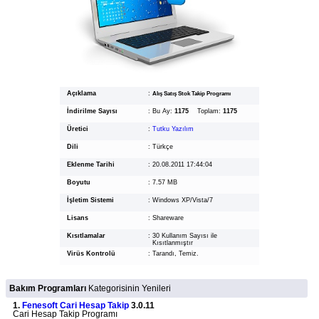
Açıklama
:
Alış Satış Stok Takip Programı
İndirilme Sayısı
:
Bu Ay:
1175
Toplam:
1175
Üretici
:
Tutku Yazılım
Dili
:
Türkçe
Eklenme Tarihi
:
20.08.2011 17:44:04
Boyutu
:
7.57 MB
İşletim Sistemi
:
Windows XP/Vista/7
Lisans
:
Shareware
Kısıtlamalar
:
30 Kullanım Sayısı ile
Kısıtlanmıştır
Virüs Kontrolü
:
Tarandı, Temiz.
Bakım Programları
Kategorisinin Yenileri
1.
Fenesoft Cari Hesap Takip
3.0.11
Cari Hesap Takip Programı