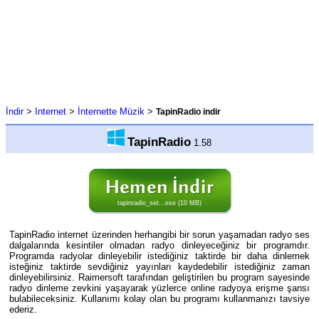
İndir
>
Internet
>
İnternette Müzik
>
TapinRadio indir
TapinRadio
1.58
tapinradio_set...exe (10 MB)
TapinRadio internet üzerinden herhangibi bir sorun yaşamadan radyo ses
dalgalarında kesintiler olmadan radyo dinleyeceğiniz bir programdır.
Programda radyolar dinleyebilir istediğiniz taktirde bir daha dinlemek
isteğiniz taktirde sevdiğiniz yayınları kaydedebilir istediğiniz zaman
dinleyebilirsiniz. Raimersoft tarafından geliştirilen bu program sayesinde
radyo dinleme zevkini yaşayarak yüzlerce online radyoya erişme şansı
bulabileceksiniz. Kullanımı kolay olan bu programı kullanmanızı tavsiye
ederiz.