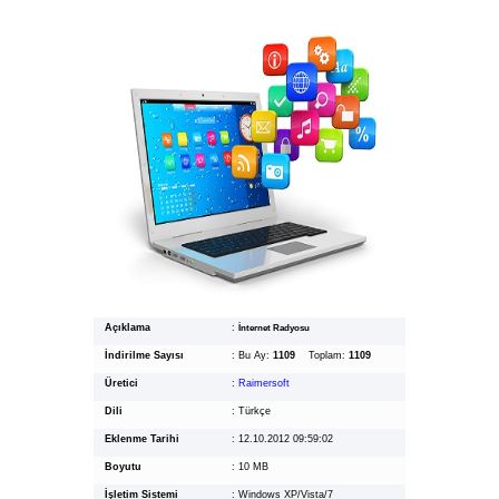
Açıklama
:
İnternet Radyosu
İndirilme Sayısı
:
Bu Ay:
1109
Toplam:
1109
Üretici
:
Raimersoft
Dili
:
Türkçe
Eklenme Tarihi
:
12.10.2012 09:59:02
Boyutu
:
10 MB
İşletim Sistemi
:
Windows XP/Vista/7